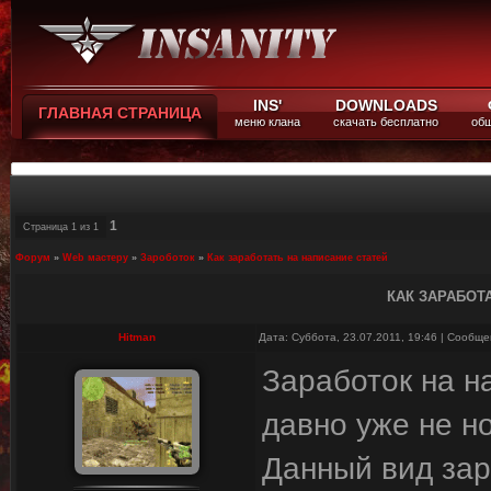
INS'
DOWNLOADS
ГЛАВНАЯ СТРАНИЦА
меню клана
скачать бесплатно
общ
1
Страница
1
из
1
Форум
»
Web мастеру
»
Зароботок
»
Как заработать на написание статей
КАК ЗАРАБОТ
Hitman
Дата: Суббота, 23.07.2011, 19:46 | Сообщ
Заработок на н
давно уже не но
Данный вид зар