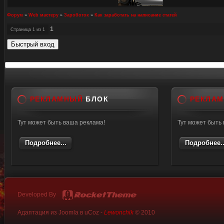
Форум
»
Web мастеру
»
Зароботок
»
Как заработать на написание статей
1
Страница
1
из
1
РЕКЛАМНЫЙ
БЛОК
РЕКЛА
Тут может быть ваша реклама!
Тут может быть
Подробнее...
Подробнее..
Developed By
Адаптация из Joomla в uCoz -
Lewonchik
© 2010