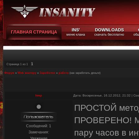
INS'
DOWNLOADS
ГЛАВНАЯ СТРАНИЦА
меню клана
скачать бесплатно
общ
1
Страница
1
из
1
Форум
»
Web мастеру
»
Зароботок
»
работа
(как заработать деньги)
hmp
Дата: Воскресенье, 16.12.2012, 21:32 | С
ПРОСТОЙ метод
ПРОВЕРЕНО! Мо
Сообщений:
1
пару часов в и
Замечания:
Уважение