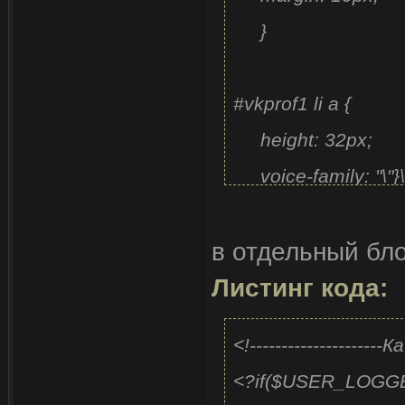
}
#vkprof1 li a {
height: 32px;
voice-family: "\"
voice-family: in
в отдельный бло
height: 24px;
Листинг кода:
text-decoration
}
<!-------------------
<?if($USER_LOG
#vkprof1 li a:link, 