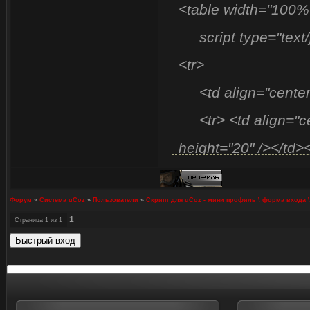
<table width="100%
color: #000;
script type="text/ja
display: block
<tr>
background: url(ht
<td align="cent
padding: 8px 0 
<tr> <td align="cen
}
height="20" /></td
</td>
#vkprof1 li a:hover
Форум
»
Система uCoz
»
Пользователи
»
Скрипт для uСoz - мини профиль \ форма входа \
color: #FFF;
1
Страница
1
из
1
</tr>
background: url(ht
<tr>
padding: 8px 0 
<td align="cent
}