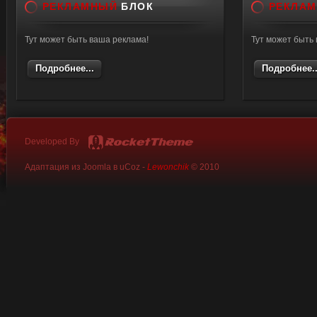
РЕКЛАМНЫЙ
БЛОК
РЕКЛА
ul {
list-style: none;
Тут может быть ваша реклама!
Тут может быть
<img class="userA
margin: 0;
Подробнее...
Подробнее..
<?else?><?if($US
padding: 0;
src="http://vktorre
}
Developed By
title="$USERNAME$"
Адаптация из Joomla в uCoz -
Lewonchik
© 2010
#vkprof2 {
width: 170px;
<tr>
margin: 10px
<tr> <td align="cen
}
height="20" /></td
<td align="center