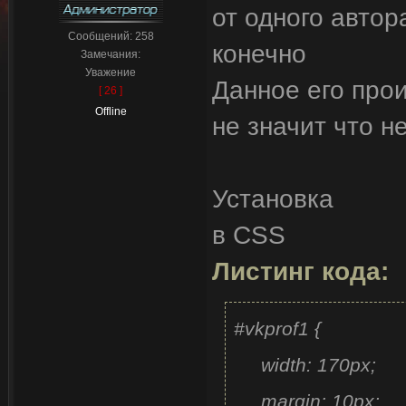
от одного автор
Сообщений:
258
конечно
Замечания:
Уважение
Данное его прои
[ 26 ]
Offline
не значит что н
Установка
в CSS
Листинг кода:
#vkprof1 {
width: 170px;
margin: 10px