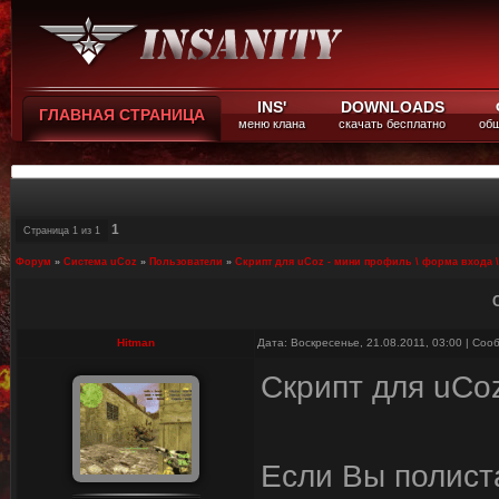
INS'
DOWNLOADS
ГЛАВНАЯ СТРАНИЦА
меню клана
скачать бесплатно
общ
1
Страница
1
из
1
Форум
»
Система uCoz
»
Пользователи
»
Скрипт для uСoz - мини профиль \ форма входа \
Hitman
Дата: Воскресенье, 21.08.2011, 03:00 | Со
Скрипт для uСoz
Если Вы полист