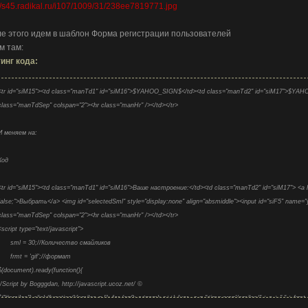
://s45.radikal.ru/i107/1009/31/238ee7819771.jpg
е этого идем в шаблон Форма регистрации пользователей
м там:
инг кода:
<tr id="siM15"><td class="manTd1" id="siM16">$YAHOO_SIGN$</td><td class="manTd2" id="siM17">$YAHOO
class="manTdSep" colspan="2"><hr class="manHr" /></td></tr>
И меняем на:
Код
<tr id="siM15"><td class="manTd1" id="siM16">Ваше настроение:</td><td class="manTd2" id="siM17"> <a hre
false;">Выбрать</a> <img id="selectedSml" style="display:none" align="absmiddle"><input id="siF5" name="y
class="manTdSep" colspan="2"><hr class="manHr" /></td></tr>
<script type="text/javascript">
sml = 30;//Количество смайликов
frmt = 'gif';//формат
$(document).ready(function(){
//Script by Bogggdan, http://javascript.ucoz.net/ ©
$("#smiles").click(function(){smiles = []; for (s=0; s<=sml; s++) {var _s = "<img src='/smiles/" + s + "." + frmt + 