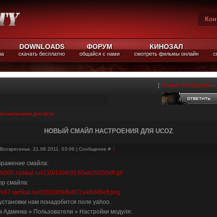
Кон
Вы
DOWNLOADS
ФОРУМ
КИНОЗАЛ
на
скачать бесплатно
общайся с нами
смотреть фильмы онлайн
с
[
Новые сообщения
·
л настроения для uCoz
НОВЫЙ СМАЙЛ НАСТРОЕНИЯ ДЛЯ UCOZ
 Воскресенье, 21.08.2011, 03:06 | Сообщение #
1
ражение смайла:
//s005.radikal.ru/i210/1009/31/55eb29205dff.gif
р смайла:
://s47.radikal.ru/i116/1009/fa/672a48d06eff.png
установки нам понадобится поле yahoo.
 Админка » Пользователи » Настройки модуля: