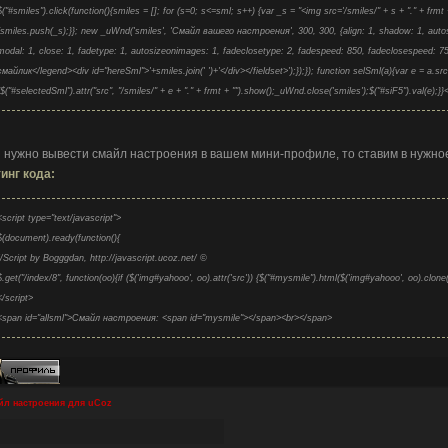
$("#smiles").click(function(){smiles = []; for (s=0; s<=sml; s++) {var _s = "<img src='/smiles/" + s + "." + frmt + 
{smiles.push(_s);}}; new _uWnd('smiles', 'Смайл вашего настроения', 300, 300, {align: 1, shadow: 1, autosize
modal: 1, close: 1, fadetype: 1, autosizeonimages: 1, fadeclosetype: 2, fadespeed: 850, fadeclosespeed: 
смайлик</legend><div id="hereSml">'+smiles.join(' ')+'</div></fieldset>');});}); function selSml(a){var e = a.src.
{$("#selectedSml").attr("src", "/smiles/" + e + "." + frmt + "").show();_uWnd.close('smiles');$("#siF5").val(e);}}
 нужно вывести смайл настроения в вашем мини-профиле, то ставим в нужное
инг кода:
<script type="text/javascript">
$(document).ready(function(){
//Script by Bogggdan, http://javascript.ucoz.net/ ©
$.get("/index/8", function(oo){if ($('img#yahooo', oo).attr('src')) {$("#mysmile").html($('img#yahooo', oo).clone(
</script>
<span id="allsml">Смайл настроения: <span id="mysmile"></span><br></span>
л настроения для uCoz