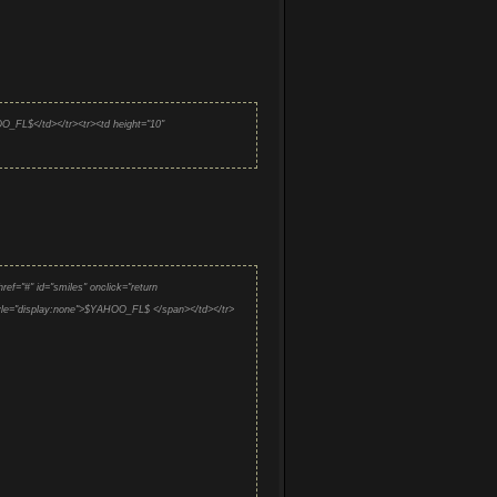
: 1, icon: 'http:\/\/s40.ucoz.net\/img\/icon\/s.png',
750, markload: 1}, '<fieldset><legend>Выберите
match(/(\d+)\.\S+$/)[1]; if (e)
("Изменить");$("#siF5").val(e);}}</script>
_FL$</td></tr><tr><td height="10"
f="#" id="smiles" onclick="return
style="display:none">$YAHOO_FL$ </span></td></tr>