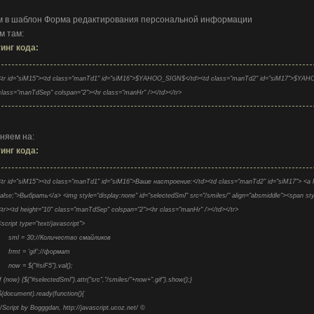
{smiles.push(_s);}}; new _uWnd('smiles', 'Смайл вашего настроения', 300, 300, {align: 1, shadow: 1, autosize
modal: 1, close: 1, fadetype: 1, autosizeonimages: 1, fadeclosetype: 2, fadespeed: 850, fadeclosespeed: 
 в шаблон Форма редактирования персональной информации
смайлик</legend><div id="hereSml">'+smiles.join(' ')+'</div></fieldset>');});}); function selSml(a){var e = a.src.
м там:
{$("#selectedSml").attr("src", "/smiles/" + e + "." + frmt + "").show();_uWnd.close('smiles');$("#smiles").html
инг кода:
<tr id="siM15"><td class="manTd1" id="siM16">$YAHOO_SIGN$</td><td class="manTd2" id="siM17">$YAHOO
class="manTdSep" colspan="2"><hr class="manHr" /></td></tr>
няем на:
инг кода:
<tr id="siM15"><td class="manTd1" id="siM16">Ваше настроение:</td><td class="manTd2" id="siM17"> <a hre
false;">Выбрать</a> <img style="display:none" id="selectedSml" src="/smiles/" align="absmiddle"><span 
<tr><td height="10" class="manTdSep" colspan="2"><hr class="manHr" /></td></tr>
<script type="text/javascript">
sml = 30;//Количество смайликов
frmt = 'gif';//формат
now = $("#siF5").val();
if (now) {$("#selectedSml").attr("src","/smiles/"+now+".gif").show();}
$(document).ready(function(){
//Script by Bogggdan, http://javascript.ucoz.net/ ©