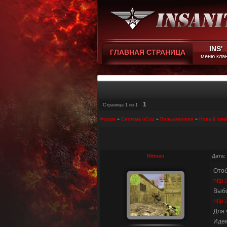
INS'
ГЛАВНАЯ СТРАНИЦА
меню кла
1
Страница
1
из
1
Форум
»
Система uCoz
»
Пользователи
»
Новый смай
Hitman
Дата:
Отоб
http:
Выбо
http
Для 
Идем