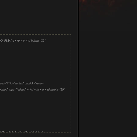
_FL$</td></tr><tr><td height="10"
f="#" id="smiles" onclick="return
ahoo" type="hidden"> </td></tr><tr><td height="10"
"' onclick='selSml(this)'>"; if (_s)