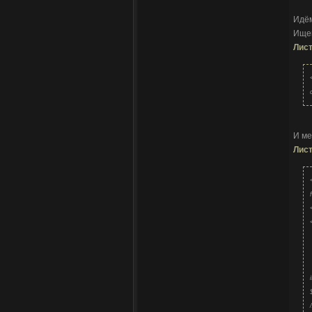
Идём
Ище
Лист
И ме
Лист