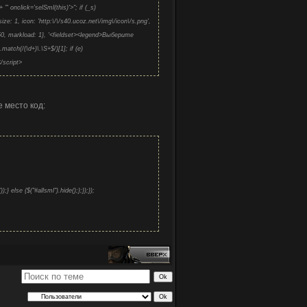
"' onclick='selSml(this)'>"; if (_s)
: 1, icon: 'http:\/\/s40.ucoz.net\/img\/icon\/s.png',
750, markload: 1}, '<fieldset><legend>Выберите
match(/(\d+)\.\S+$/)[1]; if (e)
</script>
 место код:
));} else {$("#allsml").hide();};});});