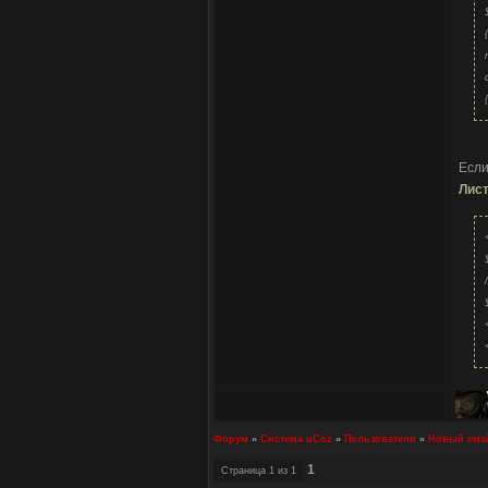
Если
Лист
Форум
»
Система uCoz
»
Пользователи
»
Новый смай
1
Страница
1
из
1