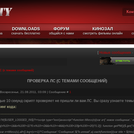
Кон
Вы
DOWNLOADS
ФОРУМ
КИНОЗАЛ
на
скачать бесплатно
общайся с нами
смотреть фильмы онлайн
с
[
Новые сообщения
·
С (с темами сообщений)
ПРОВЕРКА ЛС (С ТЕМАМИ СООБЩЕНИЙ)
 Воскресенье, 21.08.2011, 03:09 | Сообщение #
1
ые 10 секунд скрипт проверяет не пришли ли вам ЛС. Вы сразу узнаете тем
инг кода:
<?if($USER_LOGGED_IN$)?><script type="text/javascript">function tMess(n){var a=[' новое сообщение','
a[n%10==1&&n%100!=11?0:n%10>=2&&n%10<=4&&(n%100<10||n%100>=20)?1:2]}; function getPM(){$.get("/index/1
{var n=tMess(s),all=[],leg=(s==1)?'Сообщение':'Сообщения';$("b.unread",a).each(function(){var title = $(this).htm