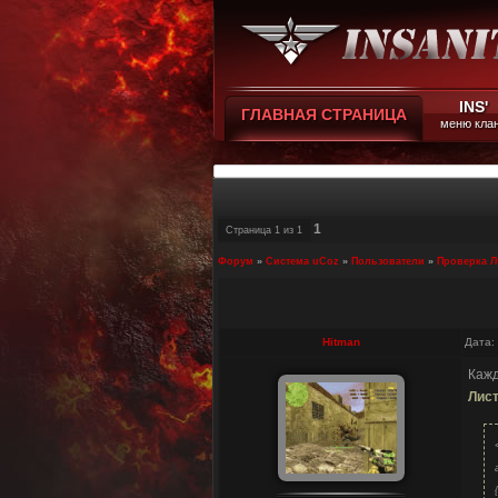
INS'
ГЛАВНАЯ СТРАНИЦА
меню кла
1
Страница
1
из
1
Форум
»
Система uCoz
»
Пользователи
»
Проверка Л
Hitman
Дата:
Кажд
Лист