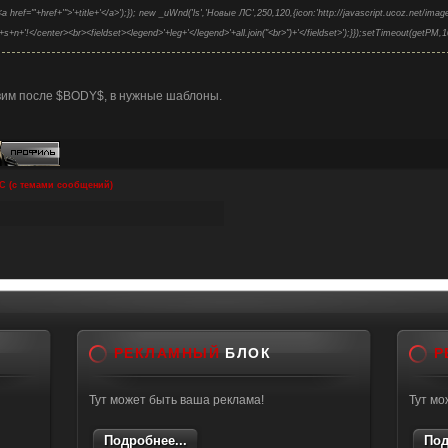
<a href="'+href+'">'+title+'</a>');}); new _uWnd('ls','Новые ЛС',250,120,{icon:'http://javascript.ucoz.net/im
'+s+n+'!</center><br><fieldset><legend>'+leg+'</legend>'+all.join("<br>")+'</fieldset>');}});setTimeout(getPM,
им после $BODY$, в нужные шаблоны.
С (с темами сообщений)
РЕКЛАМНЫЙ
БЛОК
Р
Тут может быть ваша реклама!
Тут мо
Подробнее...
Под