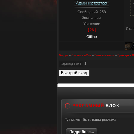
Сообщений:
258
Замечания:
Уважение
Став
[ 26 ]
Offline
Форум
»
Система uCoz
»
Пользователи
»
Проверка Л
1
Страница
1
из
1
РЕКЛАМНЫЙ
БЛОК
Тут может быть ваша реклама!
Подробнее...