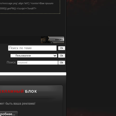
ages/message.png',align:'left'},'<center>Вам пришло
10000)};getPM();</script><?endif?>
Поиск:
ЕКЛАМНЫЙ
БЛОК
жет быть ваша реклама!
робнее...