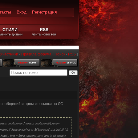
такты
Вход
Регистрация
ход
СТИЛИ
RSS
менить дизайн
лента новостей
Участники
·
Правила форума
·
Поиск
·
RSS
]
ы сообщений и прямые ссылки на ЛС.
 новых сообщения',' новых сообщений'];return
4",function(a){var s=$("b.unread",a).size();if (s)
l(), href = $(this).parent().attr("href"); all.push('»