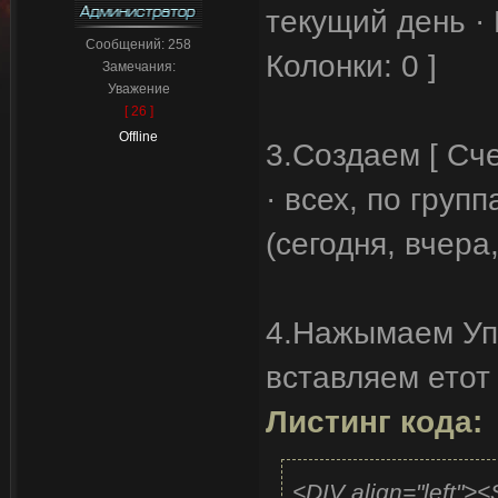
текущий день ·
Сообщений:
258
Колонки: 0 ]
Замечания:
Уважение
[ 26 ]
Offline
3.Создаем [ Сч
· всех, по групп
(сегодня, вчера,
4.Нажымаем Уп
вставляем етот
Листинг кода:
<DIV align="left