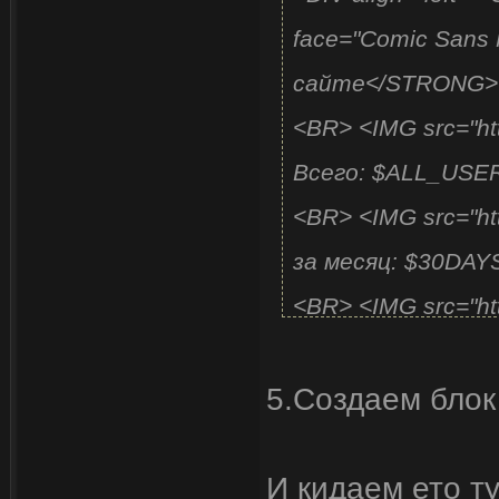
face="Comic Sans
сайте</STRO
<BR> <IMG src="htt
Всего: $ALL_U
<BR> <IMG src="ht
за месяц: $30
<BR> <IMG src="ht
за неделю: $7
5.Создаем блок
<BR> <IMG src="ht
вчера: $YESTE
И кидаем ето т
<BR> <IMG src="ht