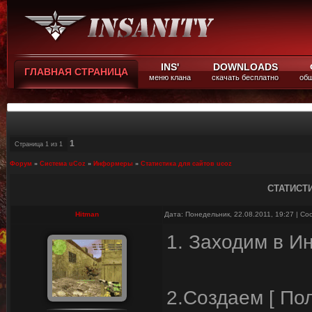
INS'
DOWNLOADS
ГЛАВНАЯ СТРАНИЦА
меню клана
скачать бесплатно
общ
1
Страница
1
из
1
Форум
»
Система uCoz
»
Информеры
»
Статистика для сайтов ucoz
СТАТИСТ
Hitman
Дата: Понедельник, 22.08.2011, 19:27 | С
1. Заходим в 
2.Создаем [ По