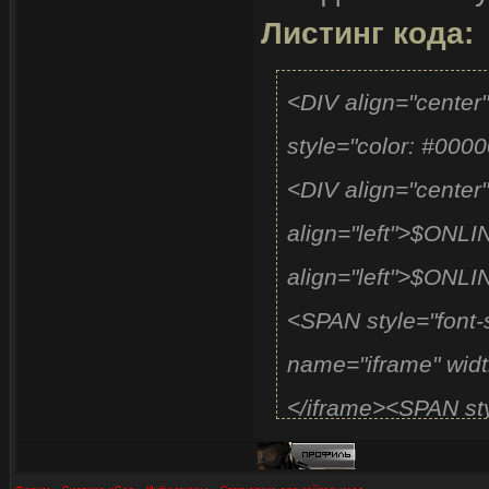
Листинг кода:
сегодня: $TOD
<BR><FONT face="
<DIV align="center
<STRONG>»</ST
style="color: #0
color="#ffa500"
<DIV align="cent
них</STRONG
align="left">$ON
<BR>
align="left">$ONL
<FONT color="#ff00
<SPAN style="font-s
new.at.ua/Images-
name="iframe" widt
Администратор
</iframe><SPAN sty
</FONT>
style="font-size: 1
<BR><IMG src="htt