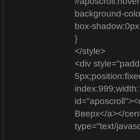
#aposcroll:hover
background-color
box-shadow:0px
}
</style>
<div style="pad
5px;position:fixe
index:999;width
id="aposcroll"><
Вверх</a></center
type="text/javasc