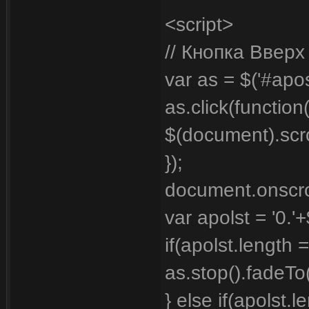
<script>
// Кнопка Вверх
var as = $('#aposc
as.click(function(
$(document).scro
});
document.onscrol
var apolst = '0.'+
if(apolst.length =
as.stop().fadeTo
} else if(apolst.