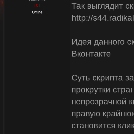
Так выглядит ск
[ 0 ]
Offline
http://s44.radik
Идея данного с
Вконтакте
Суть скрипта за
прокрутки стра
непрозрачной к
правую крайнюю
становится кли