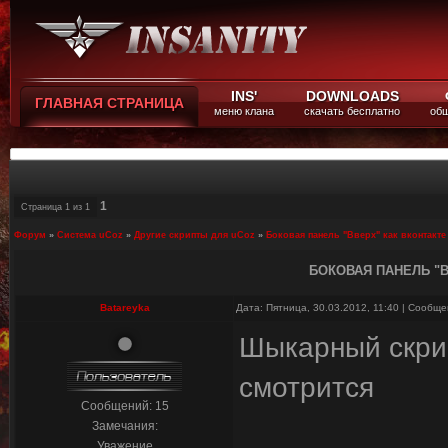
INS'
DOWNLOADS
ГЛАВНАЯ СТРАНИЦА
меню клана
скачать бесплатно
общ
1
Страница
1
из
1
Форум
»
Система uCoz
»
Другие скрипты для uCoz
»
Боковая панель "Вверх" как вконтакте
БОКОВАЯ ПАНЕЛЬ "В
Batareyka
Дата: Пятница, 30.03.2012, 11:40 | Сообщ
Шыкарный скрип
смотрится
Сообщений:
15
Замечания:
Уважение