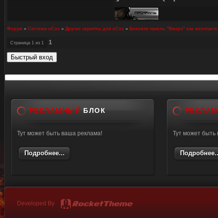
Форум
»
Система uCoz
»
Другие скрипты для uCoz
»
Боковая панель "Вверх" как вконтакте
1
Страница
1
из
1
РЕКЛАМНЫЙ
БЛОК
РЕКЛА
Тут может быть ваша реклама!
Тут может быть
Подробнее...
Подробнее..
Developed By