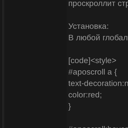
проскроллит ст
Установка:
В любой глобал
[code]<style>
#aposcroll a {
text-decoration:
color:red;
}