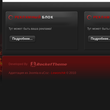
src="http://s019.ra
alt=""/></center><
РЕКЛАМНЫЙ
БЛОК
РЕКЛА
сайт">Забить CW<
Тут может быть ваша реклама!
Тут может быть
Подробнее...
Подробнее..
Developed By
Адаптация из Joomla в uCoz -
Lewonchik
© 2010