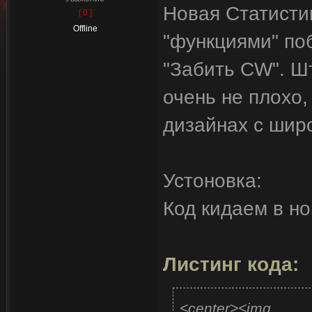
Новая Статисти
[ 0 ]
Offline
"функциями" поб
"Забить CW". Шт
очень не плохо,
дизайнах с шир
Устоновка:
Код кидаем в но
Листинг кода:
<center><img