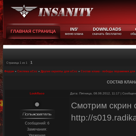
INS'
DOWNLOADS
ГЛАВНАЯ СТРАНИЦА
меню клана
скачать бесплатно
общ
1
Страница
1
из
1
Форум
»
Система uCoz
»
Другие скрипты для uCoz
»
Состав клана - победы поражения для
СОСТАВ КЛАН
Lookflaco
Дата: Пятница, 08.06.2012, 11:17 | Сообще
Смотрим скрин 
http://s019.radi
Сообщений:
6
Замечания:
Уважение