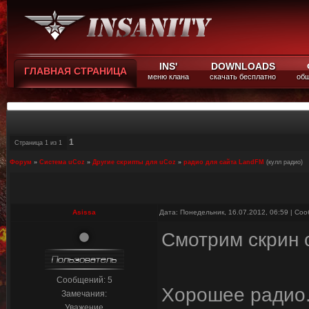
INS'
DOWNLOADS
ГЛАВНАЯ СТРАНИЦА
меню клана
скачать бесплатно
общ
1
Страница
1
из
1
Форум
»
Система uCoz
»
Другие скрипты для uCoz
»
радио для сайта LandFM
(кулл радио)
Asissa
Дата: Понедельник, 16.07.2012, 06:59 | С
Смотрим скрин ск
Сообщений:
5
Хорошее радио.
Замечания:
Уважение