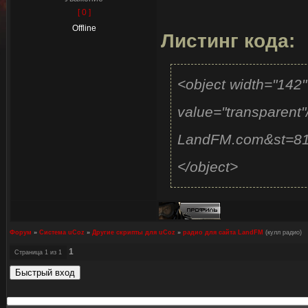
[ 0 ]
Offline
Листинг кода:
<object width="142
value="transparent"
LandFM.com&st=81
</object>
Форум
»
Система uCoz
»
Другие скрипты для uCoz
»
радио для сайта LandFM
(кулл радио)
1
Страница
1
из
1