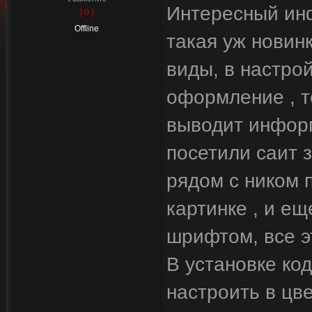
Интересный инф
[ 0 ]
Offline
такая уж новин
виды, в настрой
оформление , т
выводит инфор
посетили саит 
рядом с ником 
картинке , и е
шрифтом, все э
В установке код
настроить в цв