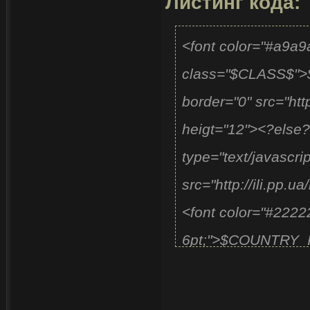
Листинг кода:
<font color="#a9a
class="$CLASS$"
border="0" src="htt
heigt="12"><?else?>
type="text/javascri
src="http://ili.pp.
<font color="#2222
6pt;">$COUNTRY_ID