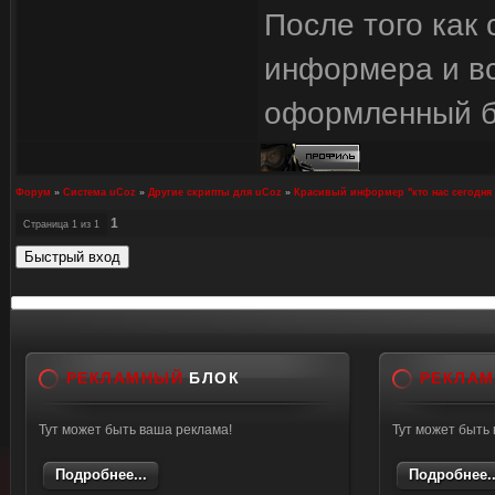
После того как
информера и вс
оформленный бл
Форум
»
Система uCoz
»
Другие скрипты для uCoz
»
Красивый информер "кто нас сегодня 
1
Страница
1
из
1
РЕКЛАМНЫЙ
БЛОК
РЕКЛА
Тут может быть ваша реклама!
Тут может быть
Подробнее...
Подробнее..