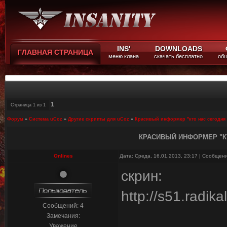
INS'
DOWNLOADS
ГЛАВНАЯ СТРАНИЦА
меню клана
скачать бесплатно
общ
1
Страница
1
из
1
Форум
»
Система uCoz
»
Другие скрипты для uCoz
»
Красивый информер "кто нас сегодня 
КРАСИВЫЙ ИНФОРМЕР "К
Onlines
Дата: Среда, 16.01.2013, 23:17 | Сообщен
скрин:
http://s51.radik
Сообщений:
4
Замечания:
Уважение