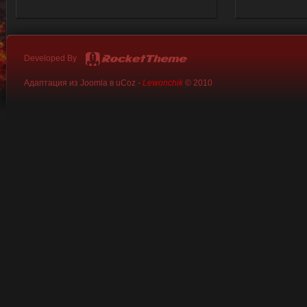
Developed By
Адаптация из Joomla в uCoz -
Lewonchik
© 2010