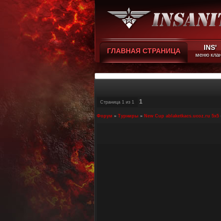
INS'
ГЛАВНАЯ СТРАНИЦА
меню кла
1
Страница
1
из
1
Форум
»
Турниры
»
New Cup ablaketkacs.ucoz.ru 5x5