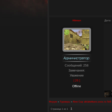
Hitman
Дата:
Сообщений:
258
Замечания:
Уважение
[ 26 ]
Offline
Форум
»
Турниры
»
New Cup ablaketkacs.ucoz.ru 5x5
1
Страница
1
из
1