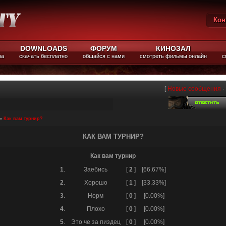
Кон
Вы
DOWNLOADS
ФОРУМ
КИНОЗАЛ
на
скачать бесплатно
общайся с нами
смотреть фильмы онлайн
с
[
Новые сообщения
·
»
Как вам турнир?
КАК ВАМ ТУРНИР?
Как вам турнир
1
.
Заебись
[
2
]
[66.67%]
2
.
Хорошо
[
1
]
[33.33%]
3
.
Норм
[
0
]
[0.00%]
4
.
Плохо
[
0
]
[0.00%]
5
.
Это че за пиздец
[
0
]
[0.00%]