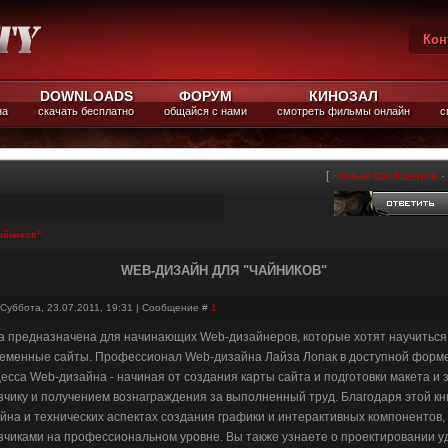
Кон
Вы
DOWNLOADS
ФОРУМ
КИНОЗАЛ
на
скачать бесплатно
общайся с нами
смотреть фильмы онлайн
с
[
Новые сообщения
·
айников"
WEB-ДИЗАЙН ДЛЯ "ЧАЙНИКОВ"
 Суббота, 23.07.2011, 19:31 | Сообщение #
1
а предназначена для начинающих Web-дизайнеров, которые хотят научиться 
еменные сайты. Профессионал Web-дизайна Лайза Лопак в доступной форме 
есса Web-дизайна - начиная от создания карты сайта и подготовки макета и
зчику и получением вознаграждения за выполненный труд. Благодаря этой кни
йна и технических аспектах создания графики и интерактивных компонентов, 
зчиками на профессиональном уровне. Вы также узнаете о проектировании у