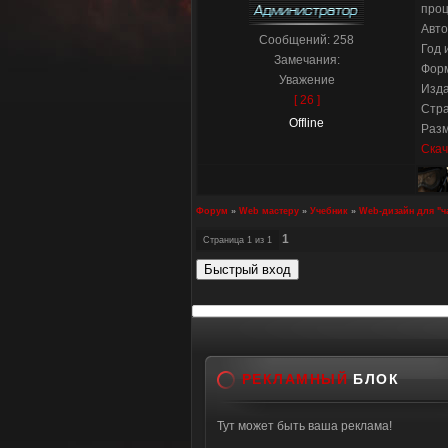
проц
Авто
Сообщений:
258
Год 
Замечания:
Форм
Уважение
Изда
[ 26 ]
Стра
Offline
Разм
Скач
Форум
»
Web мастеру
»
Учебник
»
Web-дизайн для "ч
1
Страница
1
из
1
РЕКЛАМНЫЙ
БЛОК
Тут может быть ваша реклама!