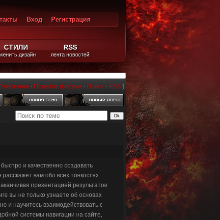
такты
Вход
Регистрация
ход
СТИЛИ
RSS
менить дизайн
лента новостей
Участники
·
Правила форума
·
Поиск
·
RSS
]
быстро и качественно создавать
расскажет вам обо всех тонкостях
 заканчивая презентацией результатов
ге вы не только узнаете об основах
но и научитесь взаимодействовать с
добной системы навигации на сайте,