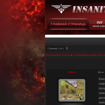
INS'
ГЛАВНАЯ СТРАНИЦА
меню кла
1
Страница
1
из
1
Форум
»
Web мастеру
»
Учебник
»
Web-дизайн для "ч
Hitman
Дата:
Книг
совр
проц
зака
диза
зака