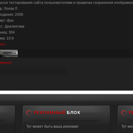
ессе тестирования сайта пользователями и правилах сохранения изображен
р: Лопак Л.
издания: 2008
ат: djvu
т.: Диалектика
ниц: 304
ер: 10.9
ать
айников"
РЕКЛАМНЫЙ
БЛОК
Р
Тут может быть ваша реклама!
Тут мо