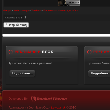
Форум
»
Web мастеру
»
Учебник
»
Как создать sitemap для uCoz
1
Страница
1
из
1
РЕКЛАМНЫЙ
БЛОК
РЕКЛА
Тут может быть ваша реклама!
Тут может быть
Подробнее...
Подробнее..
Developed By
Адаптация из Joomla в uCoz -
Lewonchik
© 2010