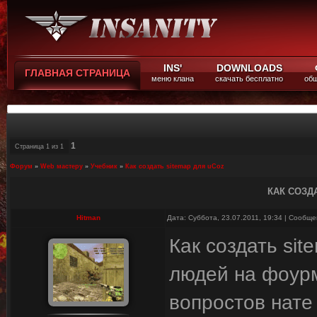
INS'
DOWNLOADS
ГЛАВНАЯ СТРАНИЦА
меню клана
скачать бесплатно
общ
1
Страница
1
из
1
Форум
»
Web мастеру
»
Учебник
»
Как создать sitemap для uCoz
КАК СОЗД
Hitman
Дата: Суббота, 23.07.2011, 19:34 | Сообщ
Как создать si
людей на фоурм
вопростов нате