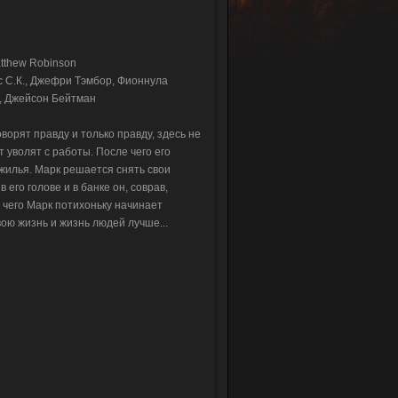
atthew Robinson
с С.К., Джефри Тэмбор, Фионнула
ч, Джейсон Бейтман
ворят правду и только правду, здесь не
т уволят с работы. После чего его
 жилья. Марк решается снять свои
 его голове и в банке он, соврав,
е чего Марк потихоньку начинает
вою жизнь и жизнь людей лучше...