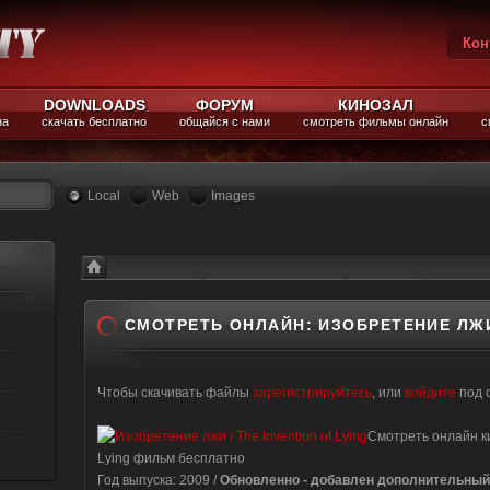
Кон
Вы
DOWNLOADS
ФОРУМ
КИНОЗАЛ
на
скачать бесплатно
общайся с нами
смотреть фильмы онлайн
с
Local
Web
Images
Каталог файлов
Смотреть фильмы
комедии
Смотреть онлайн: Изобретение лжи(2009, HDRip)
СМОТРЕТЬ ОНЛАЙН: ИЗОБРЕТЕНИЕ ЛЖИ(
Чтобы скачивать файлы
зарегистрируйтесь
, или
войдите
под 
Смотреть онлайн ки
Lying фильм бесплатно
Год выпуска: 2009 /
Обновленно - добавлен дополнительный