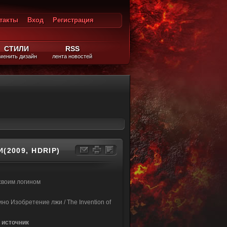
такты
Вход
Регистрация
ход
СТИЛИ
RSS
менить дизайн
лента новостей
2009, HDRIP)
своим логином
но Изобретение лжи / The Invention of
 источник