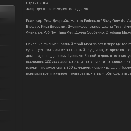
Страна: США
Жанр: фэнтези, комедия, мелодрама
Режиссер: Рики Джервэйс, Мэттью Робинсон / Ricky Gervais, M
В ролях: Рики Джервэйс, Дженнифер Гарнер, Джона Хилл, Луи
Флэнаган, Роб Лоу, Тина Фей, Донна Сорбелло, Стефани Мар
Описание фильма: Главный герой Марк живет в мире где все го
сущестует лжи. Сам же он толстый неудачник, которого вот-во
домовладелец дает ему 1 день чтобы найти деньги на оплату
последние 300 долларов со счета, но вдруг что-то происходит в
говорит что хочет снять 800 долларов, и ему их выдают. Посл
понимать все, и начинает пользоваться этим чтобы сделать с