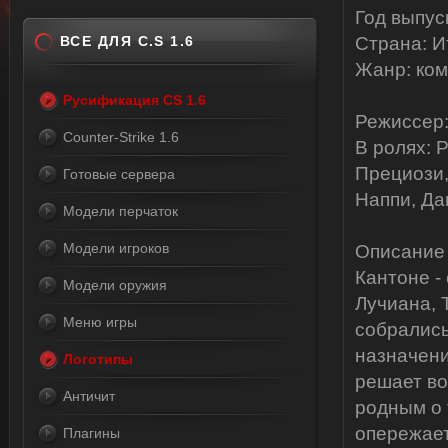
Год выпус
ВСЕ ДЛЯ C.S 1.6
Страна: И
Жанр: ком
Русификация CS 1.6
Режиссер:
Counter-Strike 1.6
В ролях: 
Прециози,
Готовые сервера
Наппи, Да
Модели перчаток
Модели игроков
Описание
Кантоне -
Модели оружия
Лучиана, 
Меню игры
собрались
назначени
Логотипы
решает во
Античит
родным о 
опережает
Плагины