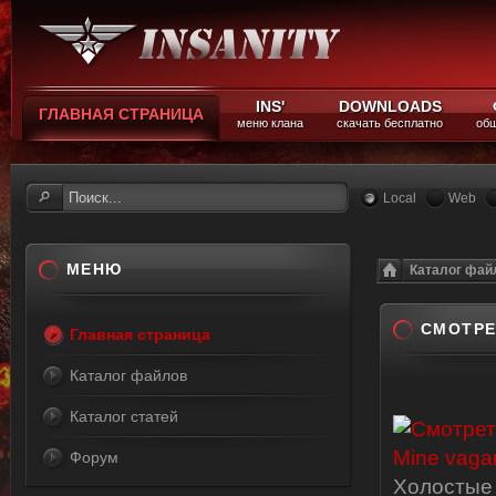
INS'
DOWNLOADS
ГЛАВНАЯ СТРАНИЦА
меню клана
скачать бесплатно
общ
Local
Web
МЕНЮ
Каталог фай
СМОТРЕ
Главная страница
Каталог файлов
Каталог статей
Форум
Холостые 