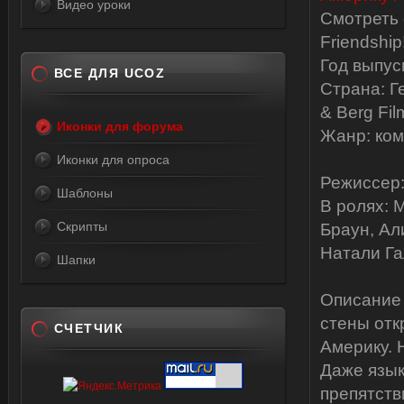
Видео уроки
Смотреть 
Friendshi
Год выпус
ВСЕ ДЛЯ UCOZ
Страна: Г
& Berg Fil
Иконки для форума
Жанр: ком
Иконки для опроса
Режиссер:
Шаблоны
В ролях: 
Скрипты
Браун, Ал
Натали Гал
Шапки
Описание 
стены отк
СЧЕТЧИК
Америку. 
Даже язык
препятств