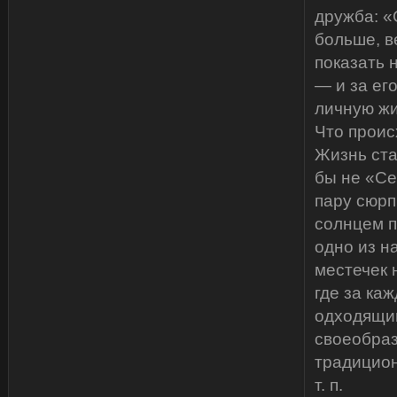
дружба: «
больше, в
показать 
— и за ег
личную жи
Что проис
Жизнь ста
бы не «Се
пару сюрп
солнцем п
одно из н
местечек 
где за ка
одходящи
своеобраз
традицион
т. п.