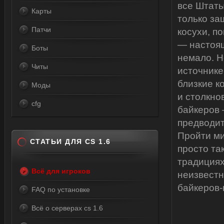
все Штаты
Карты
только за
Патчи
косухи, п
— настоящ
Боты
немало. Н
Читы
источнике
близкие к
Моды
и столкно
cfg
байкеров 
предводит
Пройти ми
СТАТЬИ ДЛЯ CS 1.6
просто та
традициях
Всё для игроков
неизвестн
байкеров-
FAQ по установке
Всё о серверах cs 1.6