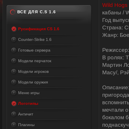
ВСЕ ДЛЯ C.S 1.6
кабаны / 
Год выпус
Страна: 
Русификация CS 1.6
Жанр: Бое
Counter-Strike 1.6
Режиссер:
Готовые сервера
В ролях: Т
Модели перчаток
Мартин Лоу
Модели игроков
Macy/, Рэй
Модели оружия
Описание:
Меню игры
пригорода
вспомнить
Логотипы
мечтали о
Античит
бокалом б
поднаскуч
Плагины