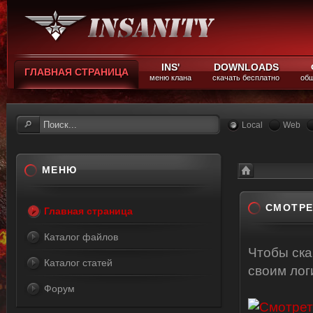
INS'
DOWNLOADS
ГЛАВНАЯ СТРАНИЦА
меню клана
скачать бесплатно
общ
Local
Web
МЕНЮ
Каталог файлов
Смотреть онлайн
СМОТРЕ
Главная страница
Каталог файлов
Чтобы ск
Каталог статей
своим ло
Форум