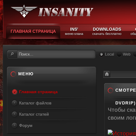
INS'
DOWNLOADS
ГЛАВНАЯ СТРАНИЦА
меню клана
скачать бесплатно
общ
Local
Web
МЕНЮ
Каталог файлов
Смотреть онлайн
СМОТРЕ
Главная страница
Каталог файлов
DVDRIP)
Чтобы ск
Каталог статей
своим ло
Форум