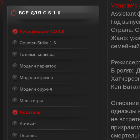
ВСЕ ДЛЯ C.S 1.6
Assistant
Год выпус
Страна: СШ
Русификация CS 1.6
Жанр: ужа
Counter-Strike 1.6
семейный
Готовые сервера
Режиссер:
Модели перчаток
В ролях: 
Модели игроков
Хатчерсон
Кен Ватан
Модели оружия
Меню игры
Описание
однажды н
Логотипы
не встрет
Античит
призраком
смертельн
Плагины