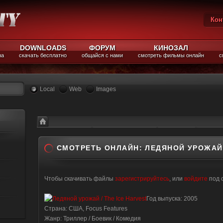
Кон
Вы
DOWNLOADS
ФОРУМ
КИНОЗАЛ
на
скачать бесплатно
общайся с нами
смотреть фильмы онлайн
с
Local
Web
Images
Каталог файлов
Смотреть фильмы
триллеры
Смотре
СМОТРЕТЬ ОНЛАЙН: ЛЕДЯНОЙ УРОЖАЙ 
Чтобы скачивать файлы
зарегистрируйтесь
, или
войдите
под 
Год выпуска: 2005
Страна: США, Focus Features
Жанр: Триллер / Боевик / Комедия