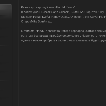
Режиссер: Харолд Рэмис /Harold Ramis/
В ролях: Джон Кьюсак /John Cusack/, Билли Боб Торнтон /Billy 
Nielsen/, Рэнди Куэйд /Randy Quaid/, Оливер Плэтт /Oliver Plat
Старр /Mike Starr/ и др.
О фильме: Чарли, адвокат гангстера Геррарда, считает, что м
остаться безнаказанным. Другое дело, что у Чарли есть нечи
– деньги можно прибрать к своим рукам, а отвечать будет друго