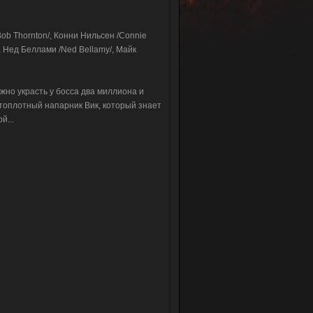
Bob Thornton/, Конни Нильсен /Connie
t/, Нед Беллами /Ned Bellamy/, Майк
ожно украсть у босса два миллиона и
стоплотный напарник Вик, который знает
й...