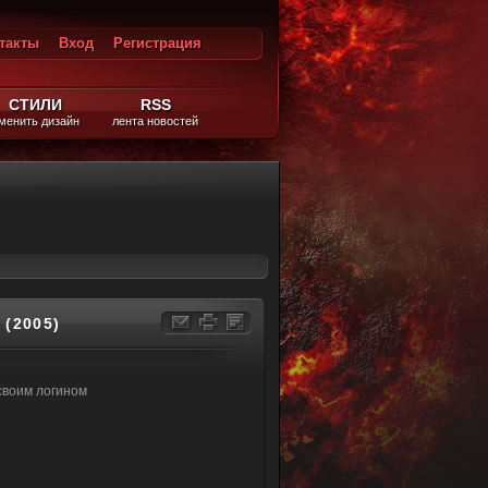
такты
Вход
Регистрация
ход
СТИЛИ
RSS
менить дизайн
лента новостей
ть онлайн: Ледяной урожай (2005)
(2005)
своим логином