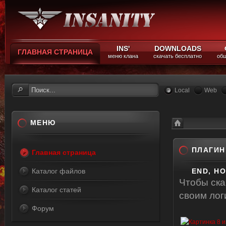
INS'
DOWNLOADS
ГЛАВНАЯ СТРАНИЦА
меню клана
скачать бесплатно
общ
Local
Web
МЕНЮ
Каталог файлов
Плагин выкидыва
ПЛАГИН
Главная страница
Каталог файлов
END, H
Чтобы ск
Каталог статей
своим ло
Форум