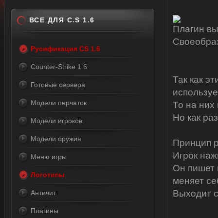
ВСЕ ДЛЯ C.S 1.6
Плагин вы
Своеобра
Русификация CS 1.6
Counter-Strike 1.6
Так как э
Готовые сервера
используе
Модели перчаток
То на них 
Но как ра
Модели игроков
Модели оружия
Принцип 
Игрок наж
Меню игры
Он пишет 
Логотипы
меняет себ
Выходит с
Античит
Плагины