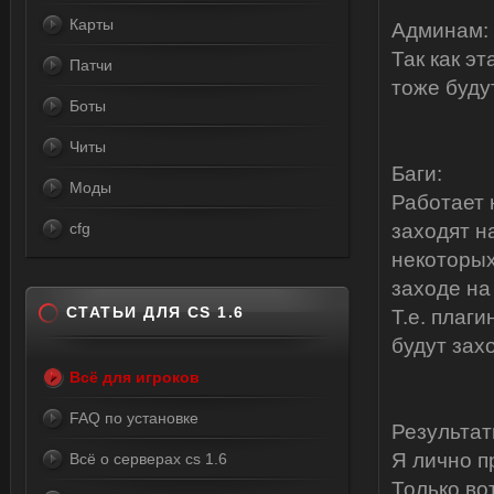
Карты
Админам:
Так как э
Патчи
тоже буду
Боты
Читы
Баги:
Моды
Работает 
cfg
заходят н
некоторых
заходе на
СТАТЬИ ДЛЯ CS 1.6
Т.е. плаги
будут зах
Всё для игроков
FAQ по установке
Результат
Я лично п
Всё о серверах cs 1.6
Только во