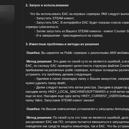
2. Запуск и использование
Что бы использовать EAC на игровых серверах ЛКИ следует выпол
- Запустить STEAM клиент;
- Запустить EAC. В интерфейсе EAC будет показан список сервер
сервера cyberarena.tv;
- Затем запустить из Вашего STEAM клиента - клиент Counter-Str
- И в завершении - присоединиться на сервер;
3. Известные проблемы и методы их решения
Ошибка:
Вы играете на Public серверах с различными АМХ-модами
Метод решения:
Это даже по своей суте не является ошибкой, а в
EAC, по скольку EAC проверяет целостность струкуры файлов Counter
прибывании на различных public серверах, которые оснащены разли
устранить эту проблему делаем следующее:
- Удаляем в папке steamapps папку с Вашим аккаунтом, например: 
нужно удалить папку death;
- Далее следует вычистить ветки реестра. Заходим в редактор рее
находим ветку HKEY_LOCAL_MACHINE\\SOFTWARE\\ в этой ветке нахо
еще не все. Находим еще одну ветку HKEY_CURRENT_USER\\Software\
папку Valve. Запускаем STEAM клиент заново!
Ошибка:
На Вашем компьютере установлен и запущены Антивирус 
Метод решения:
По своей сути это тоже не является ошибкой, дело
расценивают EAC как ПО, которое пытается вмешаться в запущенны
поведенем как средств защиты комьютера, так и EAC. Что бы устран