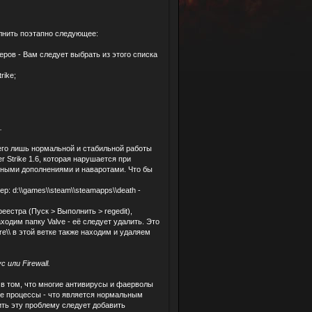
нить поэтапно следующее:
ов - Вам следует выбрать из этого списка
ike;
.
сего лишь нормальной и стабильной работы
 Strike 1.6, которая нарушается при
чными дополнениями и наваротами. Что бы
d:\\games\\steam\\steamapps\\death -
стра (Пуск > Выполнить > regedit),
дим папку Valve - её следует удалить. Это
\ в этой ветке также находим и удаляем
или Firewall.
 в том, что многие антивирусы и фаерволы
е процессы - что является нормальным
ить эту проблему следует добавить