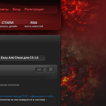
такты
Вход
Регистрация
ход
СТИЛИ
RSS
менить дизайн
лента новостей
 Easy Anti Cheat для CS 1.6
6
своим логином
ь последнюю версию EAC с официального сайта
.
нтичитов не инсталируется в систему -