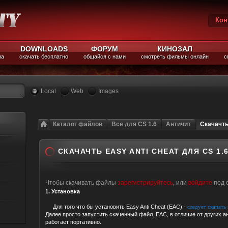
Кон
Вы
DOWNLOADS
ФОРУМ
КИНОЗАЛ
на
скачать бесплатно
общайся с нами
смотреть фильмы онлайн
с
Local
Web
Images
Каталог файлов
Все для CS 1.6
Античит
Скачачть
СКАЧАЧТЬ EASY ANTI CHEAT ДЛЯ CS 1.
Чтобы скачивать файлы
зарегистрируйтесь
, или
войдите
под 
1. Установка
Для того что бы установить Easy Anti Cheat (EAC) -
следует скачат
Далее просто запустить скаченный файл. EAC, в отличие от других а
работает портативно.