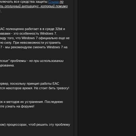
тключать все средства защиты
.
Ссылка
по
ить отличный антивирус, который помимо
).
C полноценно работает в в среде 32bit и
равами - это особенность Windows 7.
виду того, что Windows 7 официально еще не
ую силу. При невозможности устранить
7 - мы рекомендуем сменить Windows 7 на
ские" проблемы - но при использовании
ированна.
ервер, поскольку принцип работы EAC
ся некоторое время. Не стоит бить тревогу!
ок и методов их устранения. Последнюю
те узнать на форуме!
ном) процессорах, чтоб решить эту проблему