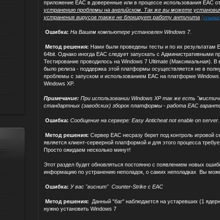
приложение EAC в доверенные или в процессе использования EAC о
устранению проблемы на английском. Так же вы можете установ
устранения вирусов также не блокирует работу античита
(
ссылка
Ошибка:
На Вашем компьютере установлен Windows 7.
Метод решения:
Нами были проведены тесты и по их результатам EA
64bit. Однако иногда EAC следует запускать с Административными п
Тестирование проводилось на Windows 7 Ultimate (Максимальная). В 
было релиза - поддержка этой платформы осуществляется не в полн
проблемы с запуском и использованием EAC на платформе Windows 
Windows XP.
Примечание:
При использовании Windows XP так же есть "мистиче
стандартных (заводских) зборок платформы - работа EAC гарант
Ошибка:
Сообщение на сервере: Easy Anticheat not enable on server.
Метод решения:
Сервер EAC несразу берет под контроль игровой с
является клиент-серверной платформой и для этого процесса требует
Просто ожидаем несколько минут!
Этот раздел будет обновляться постоянно с появлением новых ошиб
информацию по устранению неполадок, о самих неполадках Вы може
Ошибка:
У вас "виснит" Counter-Strike с EAC
Метод решения:
Данный "баг" наблюдается на устаревших (1 ядер
нужно установить Windows 7