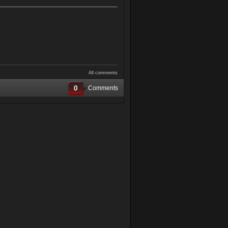
All comments
0
Comments