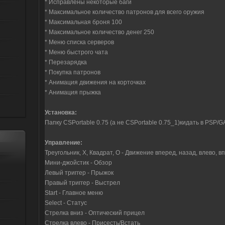
* Исправлены некоторые баги
* Максимальное количество патронов для всего оружия
* Максимальная броня 100
* Максимальное количество денег 250
* Меню списка серверов
* Меню быстрого чата
* Перезарядка
* Покупка патронов
* Анимация движения на корточках
* Анимация прыжка
Установка:
Папку CSPortable 0.75 (а не CSPortable 0.75_1)кидать в PSP/
Управление:
Треугольник, X, Квадрат, O - Движение вперед, назад, влево, 
Мини-джойстик - Обзор
Левый триггер - Прыжок
Правый триггер - Выстрел
Start - Главное меню
Select - Статус
Стрелка вниз - Оптический прицел
Стрелка влево - Присесть/Встать