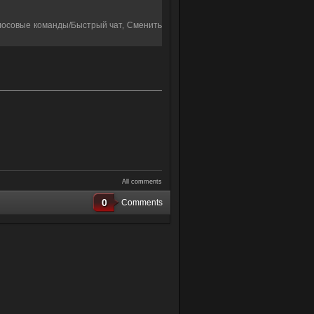
олосовые команды/Быстрый чат, Сменить
All comments
0
Comments