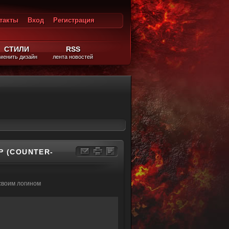
такты
Вход
Регистрация
ход
СТИЛИ
RSS
менить дизайн
лента новостей
Assault 0.75)
P (COUNTER-
своим логином