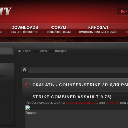
Кон
Вы
DOWNLOADS
ФОРУМ
КИНОЗАЛ
на
скачать бесплатно
общайся с нами
смотреть фильмы онлайн
с
Local
Web
Images
Каталог файлов
Все для CS 1.6
Counter-Strike 1.6
Скачать - Counter-Strike 3D для PSP (Counter-Strike Combined 
СКАЧАТЬ - COUNTER-STRIKE 3D ДЛЯ PS
STRIKE COMBINED ASSAULT 0.75)
Чтобы скачивать файлы
зарегистрируйтесь
, или
войдите
под 
Видео: