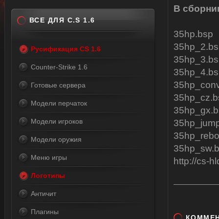
В сборни
ВСЕ ДЛЯ C.S 1.6
35hp.bsp
35hp_2.bs
Русификация CS 1.6
35hp_3.bs
Counter-Strike 1.6
35hp_4.bs
35hp_conv
Готовые сервера
35hp_cz.b
Модели перчаток
35hp_gx.b
Модели игроков
35hp_jump
35hp_rebo
Модели оружия
35hp_sw.
Меню игры
http://cs-h
Логотипы
Античит
Плагины
КОММЕ