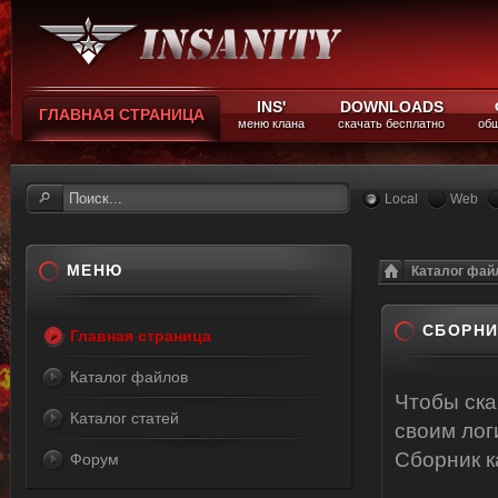
INS'
DOWNLOADS
ГЛАВНАЯ СТРАНИЦА
меню клана
скачать бесплатно
общ
Local
Web
МЕНЮ
Каталог фай
СБОРНИК
Главная страница
Каталог файлов
Чтобы ск
Каталог статей
своим ло
Сборник к
Форум