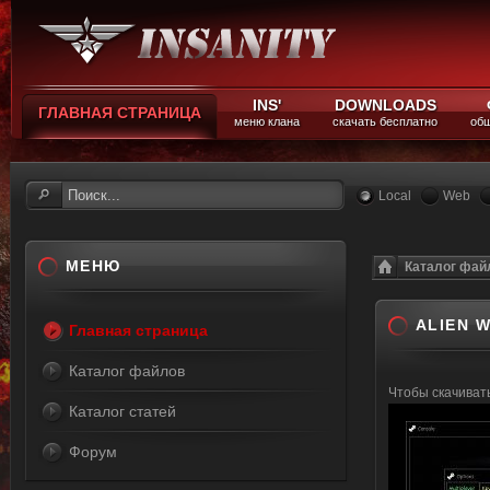
INS'
DOWNLOADS
ГЛАВНАЯ СТРАНИЦА
меню клана
скачать бесплатно
общ
Local
Web
МЕНЮ
Каталог фай
ALIEN 
Главная страница
Каталог файлов
Чтобы скачива
Каталог статей
Форум