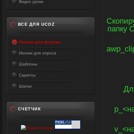
Видео уроки
Скопиру
ВСЕ ДЛЯ UCOZ
папку C
Иконки для форума
awp_cli
Иконки для опроса
Шаблоны
Скрипты
Шапки
Дл
p_<на
СЧЕТЧИК
v_<на