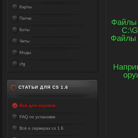
Карты
Патчи
Файлы 
C:\G
Боты
Файлы 
Читы
Моды
cfg
Наприм
ору
СТАТЬИ ДЛЯ CS 1.6
Всё для игроков
FAQ по установке
Всё о серверах cs 1.6