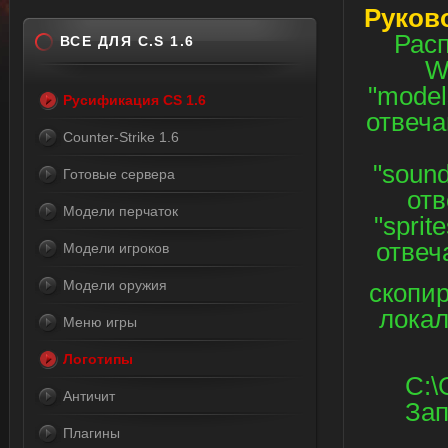
Руков
Расп
ВСЕ ДЛЯ C.S 1.6
W
"model
Русификация CS 1.6
отвеча
Counter-Strike 1.6
"soun
Готовые сервера
отв
Модели перчаток
"sprit
отвеч
Модели игроков
Модели оружия
скопир
локал
Меню игры
Логотипы
C:\
Античит
Зап
Плагины