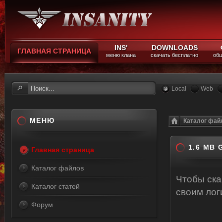
INS'
DOWNLOADS
ГЛАВНАЯ СТРАНИЦА
меню клана
скачать бесплатно
общ
Local
Web
МЕНЮ
Каталог фай
1.6 MB 
Главная страница
Каталог файлов
Чтобы ск
Каталог статей
своим ло
Форум