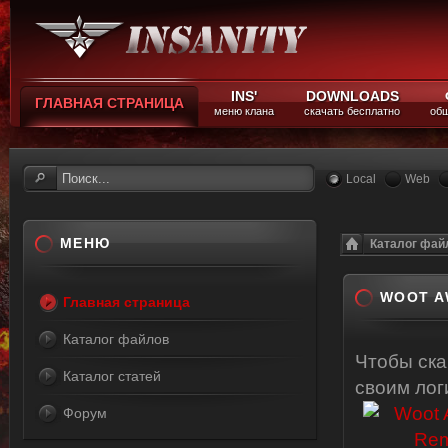
INS'
DOWNLOADS
ГЛАВНАЯ СТРАНИЦА
меню клана
скачать бесплатно
общ
Local
Web
МЕНЮ
Каталог фай
WOOT A
Главная страница
Каталог файлов
Чтобы ск
Каталог статей
своим ло
Форум