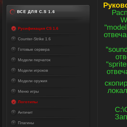
Руков
Расп
ВСЕ ДЛЯ C.S 1.6
W
"model
Русификация CS 1.6
отвеча
Counter-Strike 1.6
"soun
Готовые сервера
отв
Модели перчаток
"sprit
отвеч
Модели игроков
Модели оружия
скопир
локал
Меню игры
Логотипы
C:\
Античит
Зап
Плагины