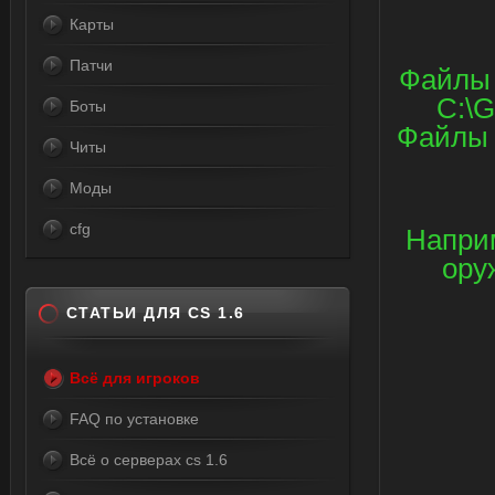
Карты
Патчи
Файлы 
C:\G
Боты
Файлы 
Читы
Моды
cfg
Наприм
ору
СТАТЬИ ДЛЯ CS 1.6
Всё для игроков
FAQ по установке
Всё о серверах cs 1.6