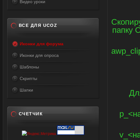
Видео уроки
Скопиру
ВСЕ ДЛЯ UCOZ
папку C
Иконки для форума
awp_cli
Иконки для опроса
Шаблоны
Скрипты
Шапки
Дл
p_<на
СЧЕТЧИК
v_<на