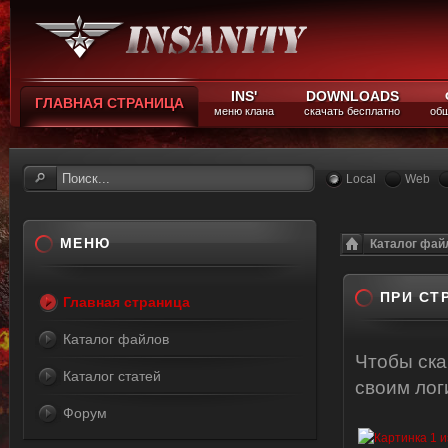
INS'
DOWNLOADS
ГЛАВНАЯ СТРАНИЦА
меню клана
скачать бесплатно
общ
Local
Web
МЕНЮ
Каталог фай
ПРИ СТ
Главная страница
Каталог файлов
Чтобы ск
Каталог статей
своим ло
Форум