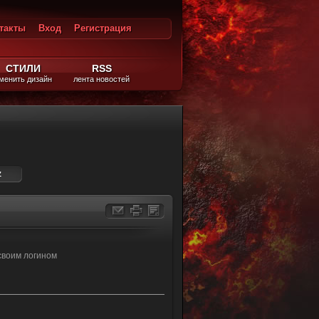
такты
Вход
Регистрация
ход
СТИЛИ
RSS
менить дизайн
лента новостей
z
своим логином