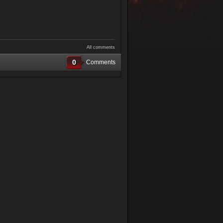
All comments
0
Comments