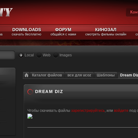
Кон
Вы
DOWNLOADS
ФОРУМ
КИНОЗАЛ
на
скачать бесплатно
общайся с нами
смотреть фильмы онлайн
с
Local
Web
Images
Каталог файлов
все для ucoz
Шаблоны
Dream Di
DREAM DIZ
Чтобы скачивать файлы
зарегистрируйтесь
, или
войдите
под 