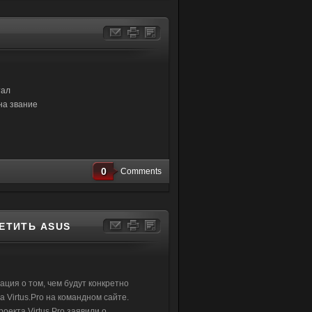
тал
на звание
0
Comments
ЕТИТЬ ASUS
ция о том, чем будут конкретно
а Virtus.Pro на командном сайте.
оекта Virtus.Pro заявили о