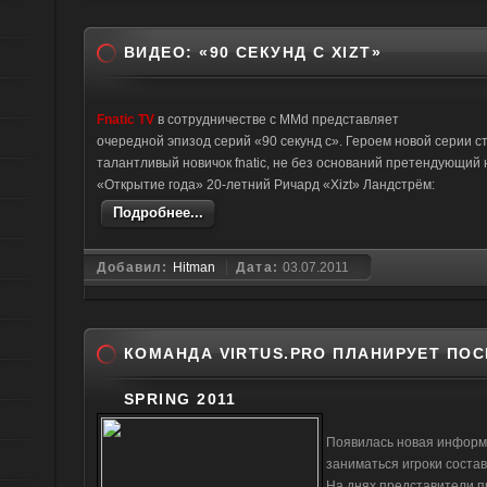
ВИДЕО: «90 СЕКУНД С XIZT»
Fnatic TV
в сотрудничестве с MMd представляет
очередной эпизод серий «90 секунд с». Героем новой серии с
талантливый новичок fnatic, не без оснований претендующий 
«Открытие года» 20-летний Ричард «Xizt» Ландстрём:
Подробнее...
Добавил:
Hitman
Дата:
03.07.2011
КОМАНДА VIRTUS.PRO ПЛАНИРУЕТ ПОС
SPRING 2011
Появилась новая информа
заниматься игроки состав
На днях представители пр