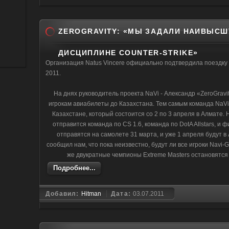
ZEROGRAVITY: «МЫ ЗАДАЛИ НАИВЫСШ
ДИСЦИПЛИНЕ COUNTER-STRIKE»
Организация Natus Vincere официально подтвердила поездку 
2011.
На днях руководитель проекта NaVi - Александр «ZeroGrav
игрокам авиабилеты до Казахстана. Тем самым команда NaVi
Казахстане, который состоится со 2 по 3 апреля в Алмате. 
отправится команда по CS 1.6, команда по DotA Allstars, и 
отправятся на самолете 31 марта, и уже 1 апреля будут 
сообщил нам, что пока неизвестно, будут ли все игроки Navi-
же двукратные чемпионы Extreme Masters остановятся
Подробнее...
Добавил:
Hitman
Дата:
03.07.2011