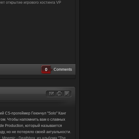
ет открытие игрового хостинга VP
0
Comments
ий CS-прогеймер Геюнчул "Solo" Канг
том. Чтобы напомнить вам о славных
ide Production, который называется
оду, но не потеряло своей актуальности.
 Mnemic - Deathbox, из альбома "The