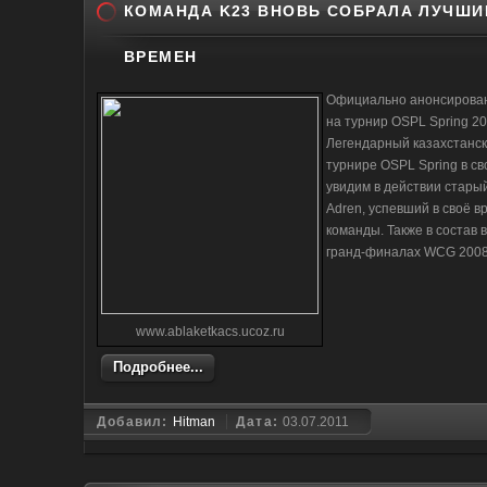
КОМАНДА K23 ВНОВЬ СОБРАЛА ЛУЧШИ
ВРЕМЕН
Официально анонсирован 
на турнир OSPL Spring 20
Легендарный казахстанск
турнире OSPL Spring в св
увидим в действии стары
Adren, успевший в своё в
команды. Также в состав 
гранд-финалах WCG 2008
www.ablaketkacs.ucoz.ru
Подробнее...
Добавил:
Hitman
Дата:
03.07.2011