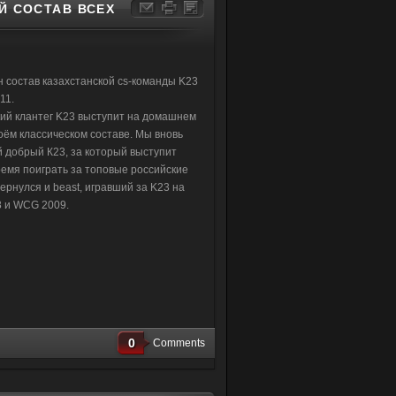
Й СОСТАВ ВСЕХ
состав казахстанской cs-команды K23
11.
ий клантег K23 выступит на домашнем
оём классическом составе. Мы вновь
й добрый К23, за который выступит
ремя поиграть за топовые российские
вернулся и beast, игравший за K23 на
 и WCG 2009.
0
Comments