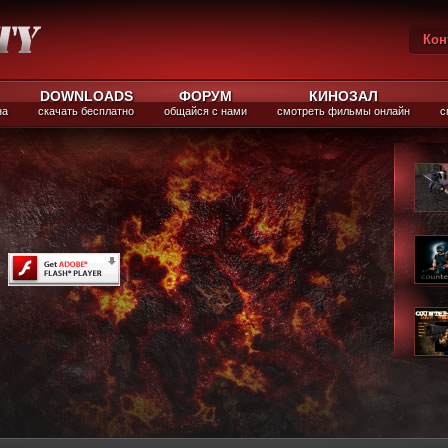
Кон
Вы
DOWNLOADS
ФОРУМ
КИНОЗАЛ
на
скачать бесплатно
общайся с нами
смотреть фильмы онлайн
с