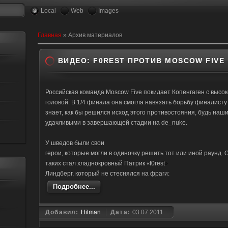
Local
Web
Images
Главная
»
Архив материалов
ВИДЕО: F0REST ПРОТИВ MOSCOW FIVE
Российская команда Moscow Five покидает Копенгаген с высо
головой. В 1/4 финала она смогла навязать борьбу финалисту 
знает, как бы решился исход этого противостояния, будь наши
удачливыми в завершающей стадии на de_nuke.
У шведов были свои
герои, которые могли в одиночку решить тот или иной раунд. 
таких стал хладнокровный Патрик
«
f0rest
»
Линдберг, который не стеснялся на фраги:
Подробнее...
Добавил:
Hitman
Дата:
03.07.2011