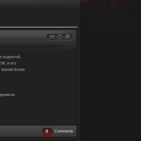
ко поднятой
SK, и кто
 игроки более
Одним из
0
Comments