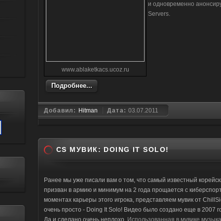
и одновременно анонсиру
Servers.
www.ablaketkacs.ucoz.ru
Подробнее...
Добавил:
Hitman
Дата:
03.07.2011
CS МУВИК: DOING IT SOLO!
Ранее мы уже писали вам о том, что самый известный корейск
призван в армию и минимум на 2 года прощается с киберспор
моментах карьеры этого игрока, представляем мувик от ChillS
очень просто - Doing It Solo! Видео было создано еще в 2007 г
Да и сделано очень неплохо.
Использованная в мувике музыка: