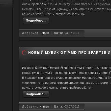
Audio Injected Soul" 2004 Raunchy - Remembrance, из альбом
Uematsu - The Chase of Highway, из альбома "FFVII: Advent Childr
альбома "Vol: 3 - The Subliminal Verses" 2004
Подробнее...
Добавил:
Hitman
Дата:
03.07.2011
НОВЫЙ МУВИК ОТ MMD ПРО SPART1E И
Известный русский мувимейкер Fnatic`MMD представил короткий
Новый мувик от MMD посвящен выступлению Spart1e и Strenx`а
В большей степени это видео о событиях мирового финала Ext
упор именно на вставки «живого видео», однако есть и момен
присутствующее в мувике, снято квейкером l1nkin.
Подробнее...
Добавил:
Hitman
Дата:
03.07.2011