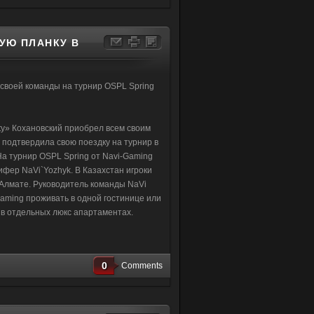
УЮ ПЛАНКУ В
своей команды на турнир OSPL Spring
ity» Кохановский приобрел всем своим
 подтвердила свою поездку на турнир в
На турнир OSPL Spring от Navi-Gaming
фифер NaVi`Yozhyk. В Казахстан игроки
в Алмате. Руководитель команды NaVi
Gaming проживать в одной гостинице или
 в отдельных люкс апартаментах.
0
Comments