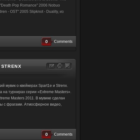
а "Death Pop Romance" 2006 Nobuo
en - OST" 2005 Slipknot - Duality, из
0
Comments
 STRENX
 мувик о квейкерах Spart1e и Strenx.
 на турнирах серии «Extreme Masters».
reme Masters 2011. В мувике сделан
ты с фрагами. Атмосферное видео,
0
Comments