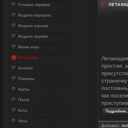
Готовые сервера
ЛЕТАЮЩ
Модели перчаток
Модели игроков
Модели оружия
Меню игры
Логотипы
Летающая 
простая, 
Античит
присутств
Плагины
страничку
постоянны
Карты
как посел
Патчи
приступим
Боты
Подробнее..
Читы
Добавил:
star