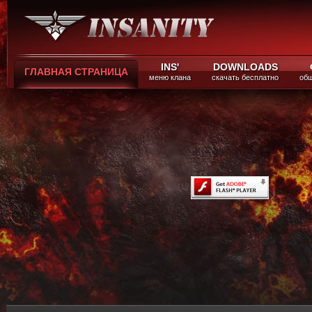
INS'
DOWNLOADS
ГЛАВНАЯ СТРАНИЦА
меню клана
скачать бесплатно
общ