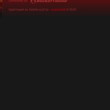
Developed By
Адаптация из Joomla в uCoz -
Lewonchik
© 2010