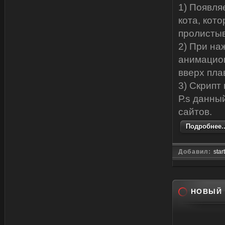
1) Появля
кота, кото
пролистыв
2) При на
анимацион
вверх пла
3) Скрипт 
Р.s данны
сайтов.
Подробнее..
Добавил:
star
НОВЫЙ 