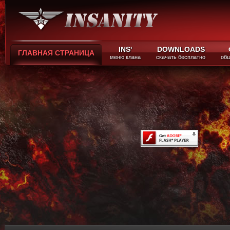
INS'
DOWNLOADS
ГЛАВНАЯ СТРАНИЦА
меню клана
скачать бесплатно
общ