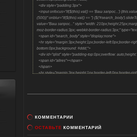
<div style="padding:3px">
<input onfocus="if($(this).val() == 'Ваш запрос...') {this.va
(500)}" onblur="if($(this).val() == '') {$('#search_body').sli
value="Ваш запрос..." style="width: 210px;height:25px;marg
moz-border-radius:3px;-webkit-border-radius:3px;" type="te
<span id="search_body" style="display:none">
<hr style="margin:3px;height:1px;border-left:0px;border-rig
bottom:0px;background: #ddd;">
<div id="qlist" style="padding-top:0px;overflow: auto;heig
<span id="allres"></span>
</span>
<hr style="margin:3px;height:1px;border-left:0px;border-rig
bottom:0px;background: #ddd;">
</div>
<script type="text/javascript" src="http://ili.pp.ua/js_css/fast
КОММЕНТАРИИ
ОСТАВЬТЕ
КОММЕНТАРИЙ