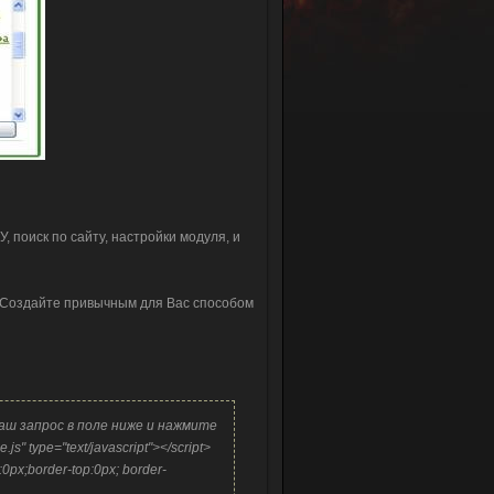
У, поиск по сайту, настройки модуля, и
к. Создайте привычным для Вас способом
 Ваш запрос в поле ниже и нажмите
.js" type="text/javascript"></script>
t:0px;border-top:0px; border-