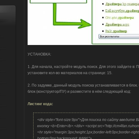
УСТАНОВКА:
1. Для начала, настройте модуль поиск. Для этого зайдите в: П
установите кол-во материалов на странице: 15.
2. По задумке, данный модуль поиска устанавливается в бло
блок (конструктор/ПУ) и разместите в нём следующий код:
Листинг кода:
<div style="font-size:9px">Для поиска по сайту введите
кнопку <b>Enter</b>.</div> <script src="http://cm4fan.ru/none
<hr style="margin:3px;height:1px;border-left:0px;border-righ
bottom:0px;background: #ddd;">