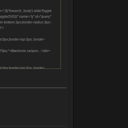
lue='';$('#search_body').slideToggle
deToggle(500)}" name="q" id="query"
in-bottom:3px;border-radius:3px;-
xt">
ht:0px;border-top:0px; border-
ht:70px;">Введите запрос...</div>
ht:0px;border-top:0px; border-
_search.js"></script>