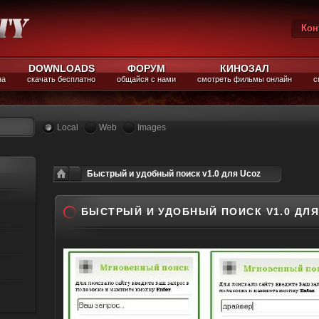
Кон
Вы
DOWNLOADS
ФОРУМ
КИНОЗАЛ
на
скачать бесплатно
общайся с нами
смотреть фильмы онлайн
с
Local
Web
Images
Быстрый и удобный поиск v1.0 для Ucoz
БЫСТРЫЙ И УДОБНЫЙ ПОИСК V1.0 ДЛЯ