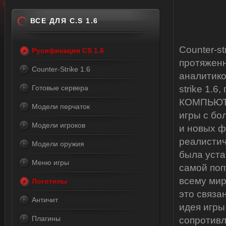
ВСЕ ДЛЯ C.S 1.6
Counter-st
Русификация CS 1.6
протяженн
Counter-Strike 1.6
аналитико
Готовые сервера
strike 1.
КОМПЬЮТЕ
Модели перчаток
игры с бо
Модели игроков
и новых ф
реалистич
Модели оружия
была уста
Меню игры
самой поп
всему мир
Логотипы
это связа
Античит
идея игры
Плагины
сопротивл