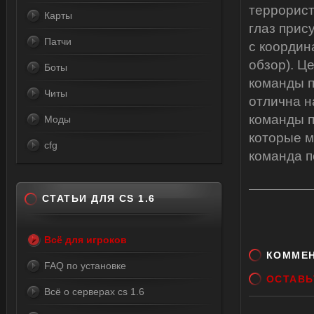
террорист
Карты
глаз прис
Патчи
с координ
обзор). Ц
Боты
команды п
Читы
отлична н
команды п
Моды
которые м
cfg
команда п
СТАТЬИ ДЛЯ CS 1.6
Всё для игроков
КОММЕ
FAQ по установке
ОСТАВЬ
Всё о серверах cs 1.6