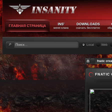
INS'
DOWNLOADS
ГЛАВНАЯ СТРАНИЦА
меню клана
скачать бесплатно
общ
Local
Web
fnatic от
FNATIC