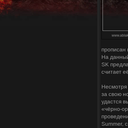
www.ablak
прописан 
На данный
SK предла
считает е
Несмотря 
за свою н
удастся вы
«чёрно-ор
проведен
Summer, с