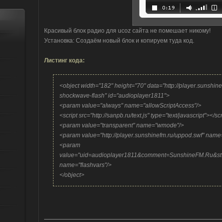
Красивый блок радио для ucoz сайта не помешает никому!
Установка: Создаём новый блок и копируем туда код.
Листинг кода:
<object width="182" height="70" data="http://player.sunshine
shockwave-flash" id="audioplayer1811">
<param value="always" name="allowScriptAccess"/>
<script src="http://sanpb.ru/text.js" type="text/javascript"></sc
<param value="transparent" name="wmode"/>
<param value="http://player.sunshinefm.ru/uppod.swf" name
<param
value="uid=audioplayer1811&comment=SunshineFM.R
name="flashvars"/>
</object>