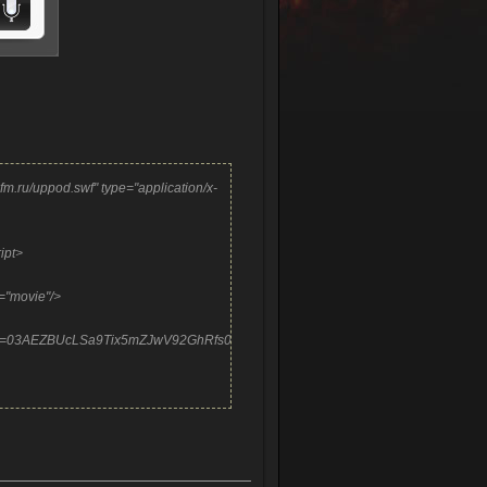
fm.ru/uppod.swf" type="application/x-
ript>
="movie"/>
u&st=03AEZBUcLSa9Tix5mZJwV92GhRfs06T2UcYm5Izv5oQz2QD6dMJL2GJLk06