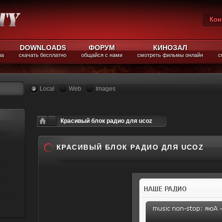
Кон
Вы
DOWNLOADS
ФОРУМ
КИНОЗАЛ
на
скачать бесплатно
общайся с нами
смотреть фильмы онлайн
с
Local
Web
Images
Красивый блок радио для ucoz
КРАСИВЫЙ БЛОК РАДИО ДЛЯ UCOZ