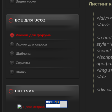
Видео уроки
Листинг к
</div>
ВСЕ ДЛЯ UCOZ
</div>
Иконки для форума
<a hre
style="c
Иконки для опроса
<script
Шаблоны
</scri
Скрипты
профил
<img sr
Шапки
</a>
<div cl
СЧЕТЧИК
margin
<span s
<a hre