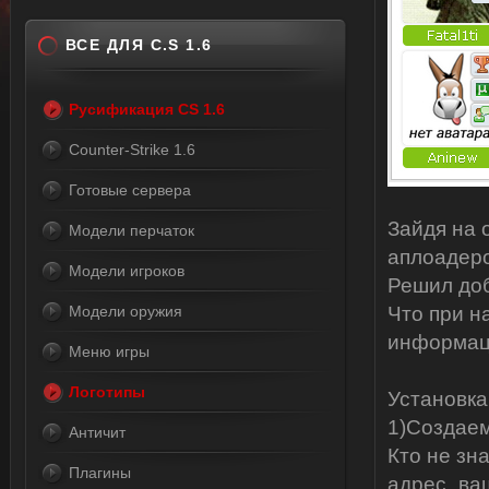
ВСЕ ДЛЯ C.S 1.6
Русификация CS 1.6
Counter-Strike 1.6
Готовые сервера
Зайдя на 
Модели перчаток
аплоадеро
Модели игроков
Решил доб
Модели оружия
Что при н
информаци
Меню игры
Логотипы
Установка
1)Создае
Античит
Кто не зна
Плагины
адрес_ваш