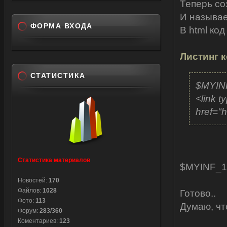
Теперь со
style="c
И называе
ФОРМА ВХОДА
В html код
11)?>
Листинг к
$USE
СТАТИСТИКА
$MYIN
<link t
</a>
href="h
</span
</div>
</cent
<script
Статистика материалов
functio
$MYINF_1$
#text').
Новостей:
170
{$(this)
Файлов:
1028
Готово..
Фото:
113
$('.torr
Думаю, чт
Форум:
283/360
$('.torr
Коментариев:
123