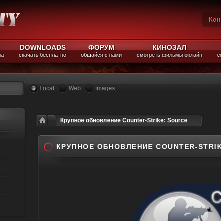
Кон
Вы
DOWNLOADS
ФОРУМ
КИНОЗАЛ
на
скачать бесплатно
общайся с нами
смотреть фильмы онлайн
с
Local
Web
Images
Крупное обновление Counter-Strike: Source
КРУПНОЕ ОБНОВЛЕНИЕ COUNTER-STRIK