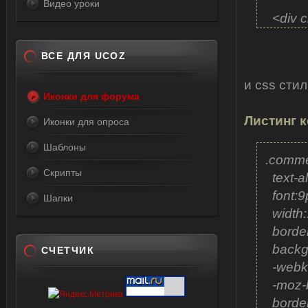
Видео уроки
<div c
<img s
alt="
ВСЕ ДЛЯ UCOZ
</div
и css сти
Иконки для форума
</div>
Листинг к
Иконки для опроса
Шаблоны
.comme
Скрипты
text-al
font:9p
Шапки
width:
border
backgr
СЧЕТЧИК
-webkit
-moz-b
border