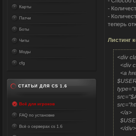
- Способ 
Карты
- Количест
- Количест
Патчи
теперь от
Боты
Листинг к
Читы
Моды
<div c
cfg
<div c
<a hre
$USERNA
СТАТЬИ ДЛЯ CS 1.6
type="t
src="
Всё для игроков
src="ht
</a>
FAQ по установке
$USE
Всё о серверах cs 1.6
</div>