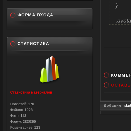
}
ФОРМА ВХОДА
.avata
width:
height
backgr
СТАТИСТИКА
border
paddin
margin
}
КОММЕ
.comm
ОСТАВЬ
border
Статистика материалов
paddin
}
Новостей:
170
Добавил:
star
Файлов:
1028
Фото:
113
.comm
Форум:
283/360
border-
Коментариев:
123