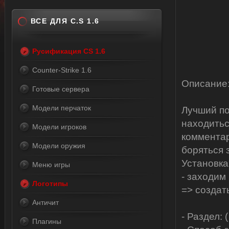
ВСЕ ДЛЯ C.S 1.6
Русификация CS 1.6
Counter-Strike 1.6
Описание
Готовые сервера
Модели перчаток
Лучший по
находитьс
Модели игроков
комментар
Модели оружия
боряться 
Установка
Меню игры
- заходим
Логотипы
=> созда
Античит
- Раздел: 
Плагины