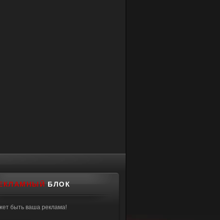
>
= 11 )
 <= 17 )
 <= 23)
<= 5)
><img title="$USERNAME$"
0px"></div></td>
ЕКЛАМНЫЙ
БЛОК
жет быть ваша реклама!