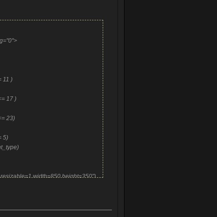
ng="0">
>
= 11 )
 <= 17 )
 <= 23)
<= 5)
nt_type)
resizable=1,width=850,height=350")
/14-999-0-
eight=350") || alert("Отключите