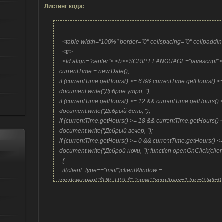
Листинг кода:
<table width="100%" border="0" cellspacing="0" cellpaddi
<tr>
<td align="center"> <b><SCRIPT LANGUAGE="javascript"
currentTime = new Date();
if (currentTime.getHours() >= 6 && currentTime.getHours() <
document.write("Доброе утро, ");
if (currentTime.getHours() >= 12 && currentTime.getHours()
document.write("Добрый день, ");
if (currentTime.getHours() >= 18 && currentTime.getHours()
document.write("Добрый вечер, ");
if (currentTime.getHours() >= 0 && currentTime.getHours() 
document.write("Доброй ночи, "); function openOnClick(clie
{
if(client_type=="mail")clientWindow =
window.open("$PM_URL$","pmw","scrollbars=1,top=0,left=0,
|| alert("Отключите блокировку всплывающих окон!");
if(client_type=="send")clientWindow = window.open("/index
1","pms","scrollbars=1,top=0,left=0,resizable=1,width=850,h
блокировку всплывающих окон!");