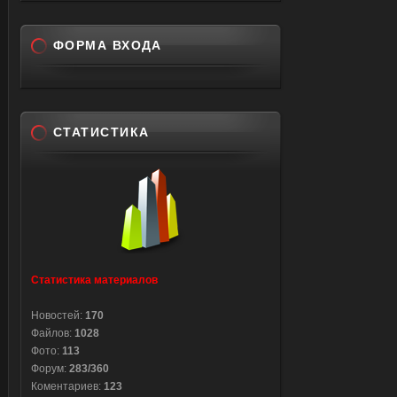
<div i
ФОРМА ВХОДА
<a hre
src="h
</div
СТАТИСТИКА
</td
</tr>
<tr>
<td co
style=
width=
Статистика материалов
style=
#d3d3d
Новостей:
170
Файлов:
1028
<td co
Фото:
113
style=
Форум:
283/360
right:1
Коментариев:
123