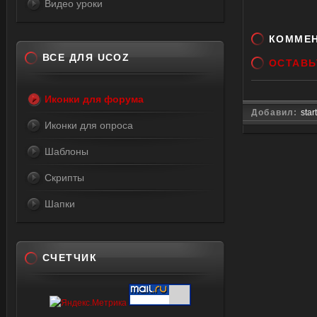
Видео уроки
<div i
<a sty
КОММЕ
href=
ВСЕ ДЛЯ UCOZ
ОСТАВЬ
id="i
src="h
Иконки для форума
style="
Добавил:
star
Иконки для опроса
>$COM
</div
Шаблоны
Скрипты
</td
<td wi
Шапки
<script
type="t
<td al
СЧЕТЧИК
style=
solid #
solid 