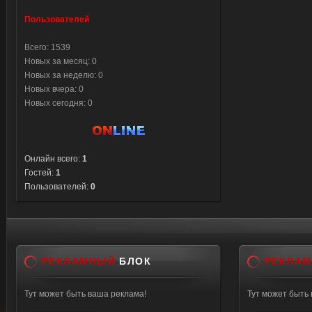
#d2d2
Пользователей
</tr>
</tab
Всего: 1539
<styl
Новых за месяц: 0
Новых за неделю: 0
#allra
Новых вчера: 0
#allra
Новых сегодня: 0
#ico$N
</styl
Онлайн всего:
1
Гостей:
1
Пользователей:
0
РЕКЛАМНЫЙ
БЛОК
РЕКЛА
Тут может быть ваша реклама!
Тут может быть