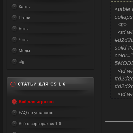
Карты
<table 
collap
Патчи
<tr>
Боты
<td wi
#d2d2d
Читы
solid 
Моды
color
cfg
$MODE
<td wi
#d2d2d2
СТАТЬИ ДЛЯ CS 1.6
#d2d2d
<td wi
</td>
Всё для игроков
<td wi
FAQ по установке
top:1px
Всё о серверах cs 1.6
left:1