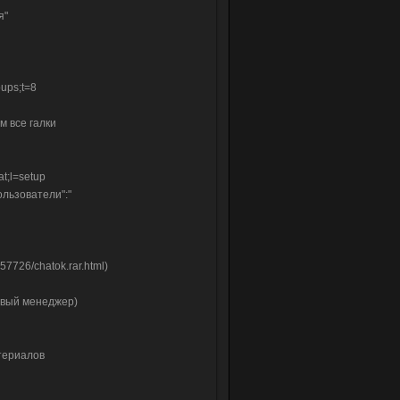
я"
ups;t=8
м все галки
t;l=setup
льзователи":"
7726/chatok.rar.html)
овый менеджер)
териалов