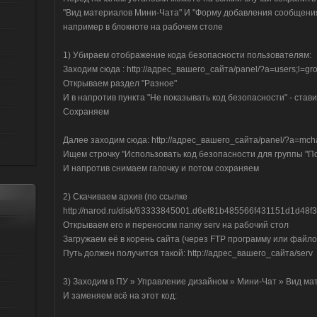
"Вид материалов Мини-Чата" И "Форму добавления сообщени
например в блокноте на рабочем столе
1) Убираем отображение кода безопасности пользователям:
Заходим сюда : http://адрес_вашего_сайта/panel/?a=users;l=gro
Открываем раздел "Разное"
И в напротив пункта "Не показывать код безопасности" - стави
Сохраняем
Далее заходим сюда: http://адрес_вашего_сайта/panel/?a=mcha
Ищем строчку "Использовать код безопасности для группы "По
И напротив снимаем галочку и потом сохраняем
2) Скачиваем архив (по ссылке
http://narod.ru/disk/63333845001.d6ef81b485566f431151d1d48f35
Открываем его и переносим папку serv на рабочий стол
Загружаем её в корень сайта (через FTP программу или файл
Путь должен получится такой: http://адрес_вашего_сайта/serv
3) Заходим в ПУ » Управление дизайном » Мини-Чат » Вид ма
И заменяем всё на этот код: