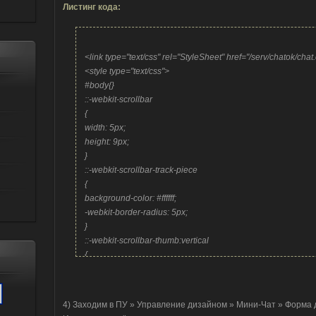
Листинг кода:
<link type="text/css" rel="StyleSheet" href="/serv/chatok/chat.
<style type="text/css">
#body{}
::-webkit-scrollbar
{
width: 5px;
height: 9px;
}
::-webkit-scrollbar-track-piece
{
background-color: #ffffff;
-webkit-border-radius: 5px;
}
::-webkit-scrollbar-thumb:vertical
{
height: 9px;
background-color: #666;
-webkit-border-radius: 5px;
4) Заходим в ПУ » Управление дизайном » Мини-Чат » Форма
}