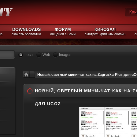
Кон
Вы
DOWNLOADS
ФОРУМ
КИНОЗАЛ
на
скачать бесплатно
общайся с нами
смотреть фильмы онлайн
с
Local
Web
Images
Новый, светлый мини-чат как на Zagruzka-Plus для uC
НОВЫЙ, СВЕТЛЫЙ МИНИ-ЧАТ КАК НА Z
ДЛЯ UCOZ