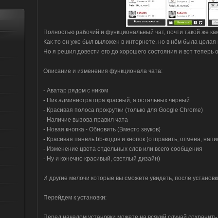
Полностью рабочий и функциональный чат, почти такой же как
Как-то он уже был выложен в интернете, но в нём была целая г
Но я решил довести его до хорошего состояния и вот теперь о
Описание и изменения функционала чата:
- Аватар рядом с ником
- Ник администратора красный, а остальных чёрный
- Красивая полоса прокрутки (только для Google Chrome)
- Наличие вызова правил чата
- Новая кнопка - Обновить (Вместо звуков)
- Красивая панель bb-кодов и кнопок (отправить, отмена, напи
- Изменение цвета отдельных слов или всего сообщения
- Ну и конечно красивый, светлый дизайн)
И другие мелочи которые вы сможете увидеть, после установк
Перейдем к установки:
Перед началом установки можете на всякий случай сохранить