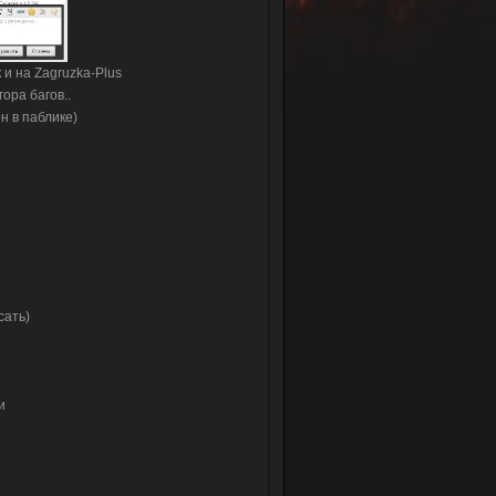
 и на Zagruzka-Plus
ора багов..
н в паблике)
сать)
и