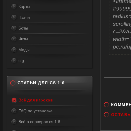
<iframe
Карты
#99999
radius:
Патчи
scrolli
Боты
c=2&a=
width="
Читы
pc.ru/u
Моды
cfg
СТАТЬИ ДЛЯ CS 1.6
Всё для игроков
КОММЕ
FAQ по установке
ОСТАВЬ
Всё о серверах cs 1.6