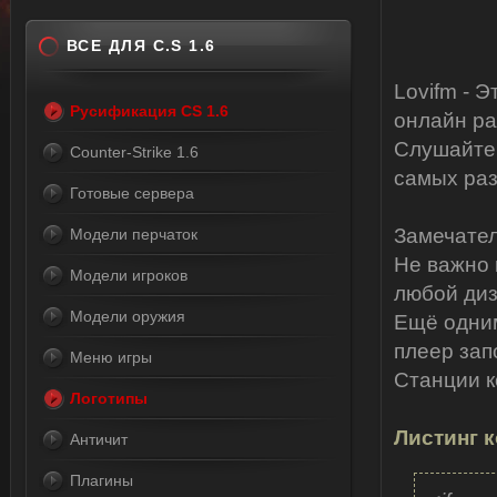
ВСЕ ДЛЯ C.S 1.6
Lovifm - 
Русификация CS 1.6
онлайн ра
Слушайте 
Counter-Strike 1.6
самых раз
Готовые сервера
Замечател
Модели перчаток
Не важно 
Модели игроков
любой диз
Модели оружия
Ещё одним
плеер зап
Меню игры
Станции к
Логотипы
Листинг к
Античит
Плагины