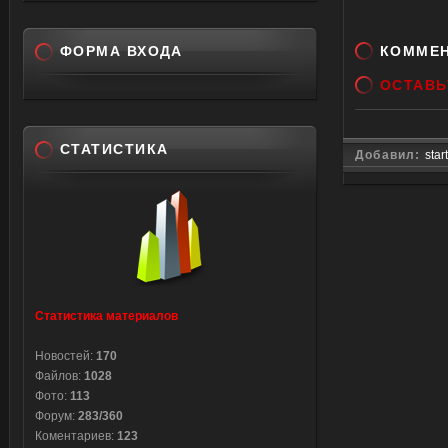
solid 
$('#all
'+skl([
ФОРМА ВХОДА
КОММЕ
if (sit
ОСТАВЬ
if (gos
</scr
СТАТИСТИКА
<Hr><t
Добавил:
star
border
<tr>
<td ali
left:2
</td
<td al
Статистика материалов
<input 
Новостей:
170
onclick
Файлов:
1028
{url:'/
Фото:
113
type="
Форум:
283/360
</tr>
Коментариев:
123