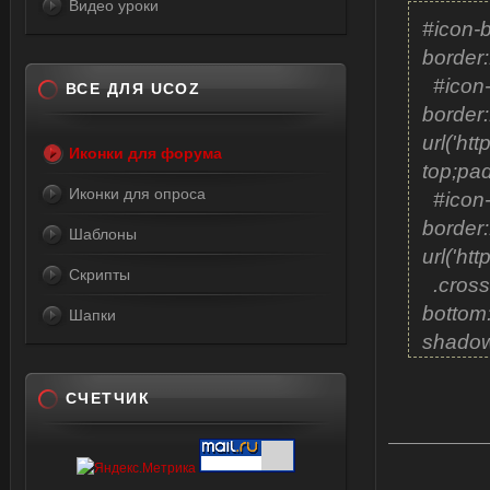
id="all
Видео уроки
#icon-b
<script
border:
var all
#icon-b
var gos
ВСЕ ДЛЯ UCOZ
border
var sit
url('h
var uG
Иконки для форума
top;pad
var uU
Иконки для опроса
#icon-g
functi
border
n%10>=
Шаблоны
url('ht
2];};
Скрипты
.cross1
$('#sta
bottom:
style="
Шапки
shadow
id="gh
#757B7
left:3p
align:l
СЧЕТЧИК
class=
block;p
style="
align:
id="us
rgba(0,
right:3