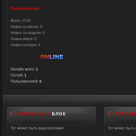
</tab
Пользователей
<hr>$
<div id
Всего: 1539
Новых за месяц: 0
<script
Новых за неделю: 0
functi
Новых вчера: 0
cases =
Новых сегодня: 0
return
cases[
};
Онлайн всего:
1
$.get('
Гостей:
1
Пользователей:
0
spisok 
$('#us
посети
<b>'+s
РЕКЛАМНЫЙ
БЛОК
РЕКЛА
юзеров
});
Тут может быть ваша реклама!
Тут может быть
</scri