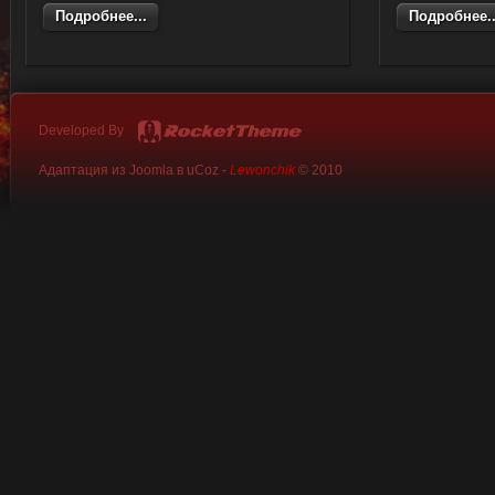
</cent
Подробнее...
Подробнее..
Developed By
Адаптация из Joomla в uCoz -
Lewonchik
© 2010