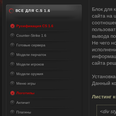
Блок для 
ВСЕ ДЛЯ C.S 1.6
сайта на 
соотношен
Русификация CS 1.6
пользоват
Counter-Strike 1.6
вывода по
Не чего н
Готовые сервера
исполнени
Модели перчаток
информац
сайта реш
Модели игроков
Модели оружия
Установка
Данный ко
Меню игры
Логотипы
Листинг к
Античит
<div s
Плагины