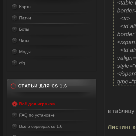
<table
Карты
border
<tr>
Патчи
<td ali
Боты
border"
Читы
</spa
<td al
Моды
valign
cfg
style="
</span>
type="t
СТАТЬИ ДЛЯ CS 1.6
</tr>
</tab
Всё для игроков
<div st
в таблицу
padding
FAQ по установке
</div>
Листинг к
Всё о серверах cs 1.6
<div st