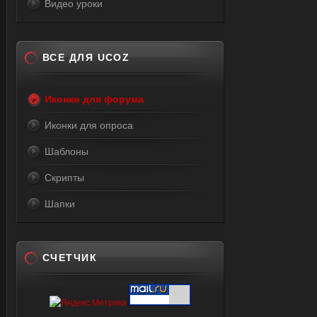
Видео уроки
value=
value=
value=
ВСЕ ДЛЯ UCOZ
value=
value=
Иконки для форума
value=
value=
Иконки для опроса
value=
Шаблоны
value=
value=
Скрипты
value=
Шапки
value=
value=
value=
СЧЕТЧИК
value=
value=
value=