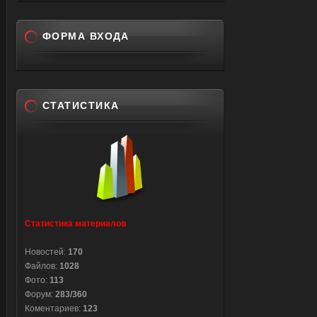
value=
value=
ФОРМА ВХОДА
value=
tabinde
width: 
backgro
СТАТИСТИКА
url('ht
50% bot
hand;" 
type="t
w=wind
id='+th
height
Статистика материалов
on=no,
Новостей:
170
resiza
Файлов:
1028
w.focus
Фото:
113
Форум:
283/360
})(docu
Коментариев:
123