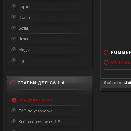
value=
Карты
value=
Патчи
value=
value=
Боты
value=
Читы
value=
Моды
value=
КОММЕ
value=
cfg
ОСТАВЬ
value=
value=
select
СТАТЬИ ДЛЯ CS 1.6
Добавил:
star
value=
value=
Всё для игроков
value=
FAQ по установке
value=
value=
Всё о серверах cs 1.6
value=