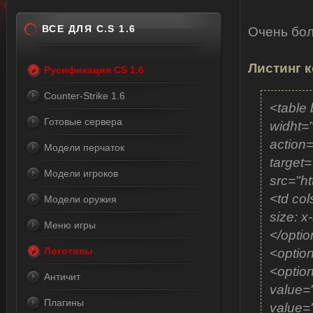
ВСЕ ДЛЯ C.S 1.6
Очень бо
Листинг к
Русификация CS 1.6
Counter-Strike 1.6
<table 
Готовые сервера
widht=
action=
Модели перчаток
target
Модели игроков
src="ht
<td col
Модели оружия
size: 
Меню игры
</opti
Логотипы
<optio
<optio
Античит
value=
Плагины
value=