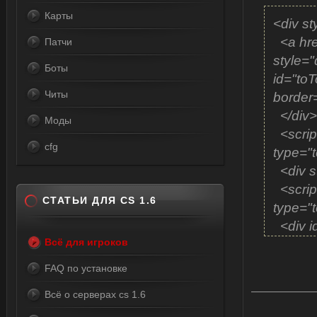
Карты
<div st
<a hre
Патчи
style="
Боты
id="toT
Читы
border
</div>
Моды
<script
cfg
type="t
<div st
<script
СТАТЬИ ДЛЯ CS 1.6
type="t
<div id
Всё для игроков
left:45
<img s
FAQ по установке
" alt=
Всё о серверах cs 1.6
</div