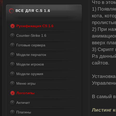
Что в это
1) Появля
ВСЕ ДЛЯ C.S 1.6
кота, кото
пролистыв
Русификация CS 1.6
2) При на
анимацион
Counter-Strike 1.6
вверх пла
Готовые сервера
3) Скрипт 
Модели перчаток
Р.s данны
сайтов.
Модели игроков
Модели оружия
Установка
Управлени
Меню игры
Логотипы
В самый в
Античит
Листинг к
Плагины