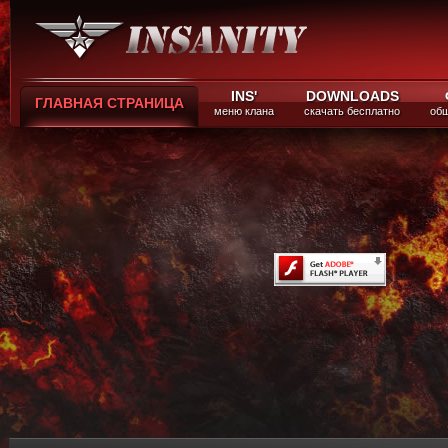
INS'
DOWNLOADS
ГЛАВНАЯ СТРАНИЦА
меню клана
скачать бесплатно
общ