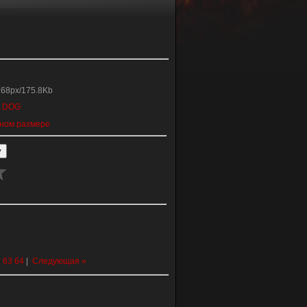
768px/175.8Kb
:
DOG
ном размере
2
63
64
|
Следующая »