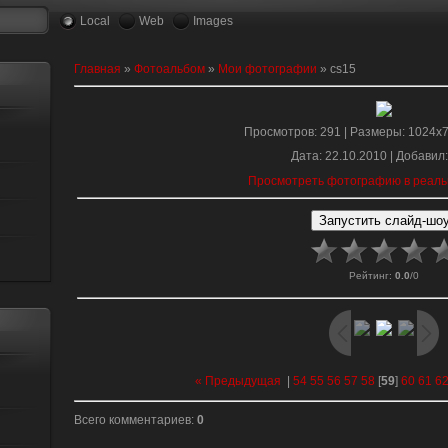
Local
Web
Images
Главная
»
Фотоальбом
»
Мои фотографии
» cs15
Просмотров
: 291 |
Размеры
: 1024x
Дата
: 22.10.2010 |
Добавил
Просмотреть фотографию в реаль
Рейтинг
:
0.0
/
0
« Предыдущая
|
54
55
56
57
58
[
59
]
60
61
6
Всего комментариев
:
0