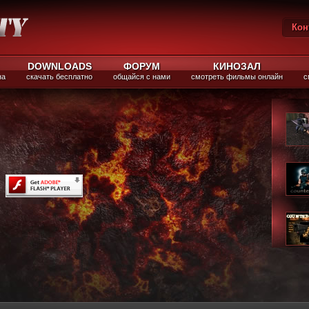
Кон
Вы
DOWNLOADS
ФОРУМ
КИНОЗАЛ
на
скачать бесплатно
общайся с нами
смотреть фильмы онлайн
с