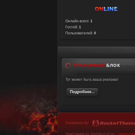
Онлайн всего:
1
Гостей:
1
Пользователей:
0
РЕКЛАМНЫЙ
БЛОК
Тут может быть ваша реклама!
Подробнее...
Developed By
Адаптация из Joomla в uCoz -
Lewonchi