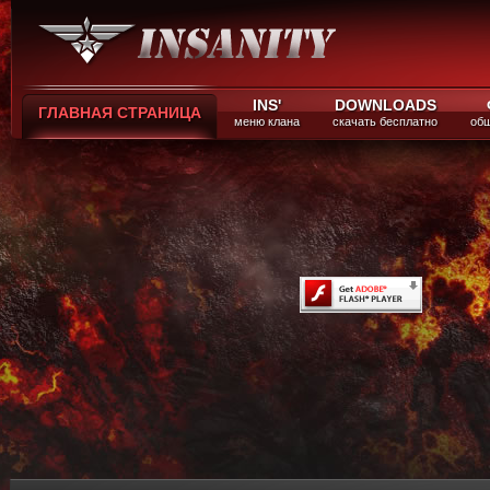
INS'
DOWNLOADS
ГЛАВНАЯ СТРАНИЦА
меню клана
скачать бесплатно
общ