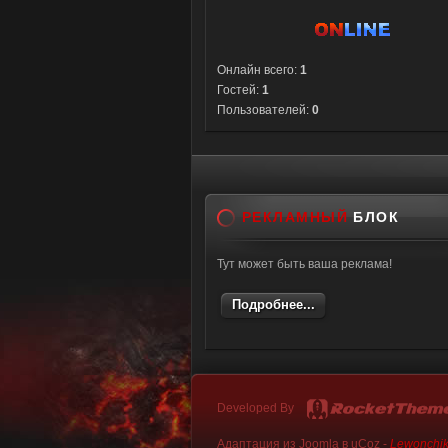
Онлайн всего:
1
Гостей:
1
Пользователей:
0
РЕКЛАМНЫЙ
БЛОК
Тут может быть ваша реклама!
Подробнее...
Developed By
Адаптация из Joomla в uCoz -
Lewonchi