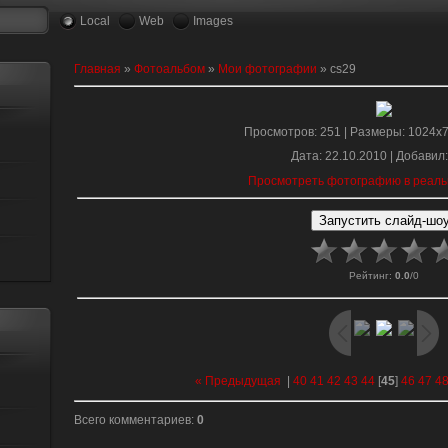
Local
Web
Images
Главная
»
Фотоальбом
»
Мои фотографии
» cs29
Просмотров
: 251 |
Размеры
: 1024x
Дата
: 22.10.2010 |
Добавил
Просмотреть фотографию в реаль
Рейтинг
:
0.0
/
0
« Предыдущая
|
40
41
42
43
44
[
45
]
46
47
4
Всего комментариев
:
0