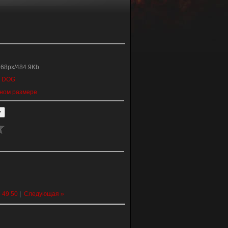
768px/484.9Kb
:
DOG
ном размере
8
49
50
|
Следующая »