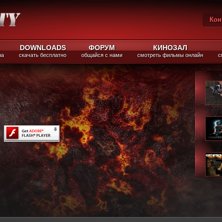
Кон
Вы
DOWNLOADS
ФОРУМ
КИНОЗАЛ
на
скачать бесплатно
общайся с нами
смотреть фильмы онлайн
с