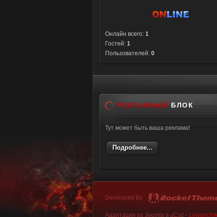
Онлайн всего:
1
Гостей:
1
Пользователей:
0
РЕКЛАМНЫЙ
БЛОК
Тут может быть ваша реклама!
Подробнее...
Developed By
Адаптация из Joomla в uCoz -
Lewonchi