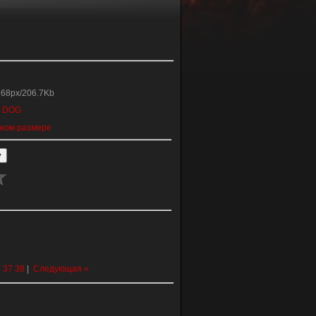
768px/206.7Kb
:
DOG
ном размере
6
37
38
|
Следующая »