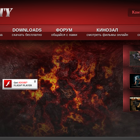
Кон
Вы
DOWNLOADS
ФОРУМ
КИНОЗАЛ
на
скачать бесплатно
общайся с нами
смотреть фильмы онлайн
с