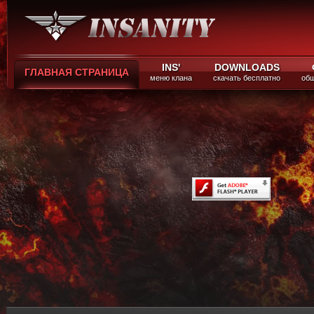
INS'
DOWNLOADS
ГЛАВНАЯ СТРАНИЦА
меню клана
скачать бесплатно
общ